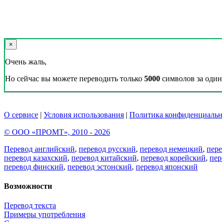
×
Очень жаль,
Но сейчас вы можете переводить только
5000
символов за один 
О сервисе
|
Условия использования
|
Политика конфиденциальн
© ООО «ПРОМТ», 2010 - 2026
Перевод английский
,
перевод русский
,
перевод немецкий
,
пер
перевод казахский
,
перевод китайский
,
перевод корейский
,
пер
перевод финский
,
перевод эстонский
,
перевод японский
Возможности
Перевод текста
Примеры употребления