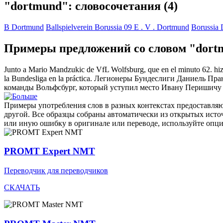
"dortmund": словосочетания
(4)
B Dortmund
Ballspielverein Borussia 09 E . V . Dortmund
Borussia
Примеры предложений со словом "dort
Junto a Mario Mandzukic de VfL Wolfsburg, que en el minuto 62. hizo 
la Bundesliga en la práctica.
Легионеры Бундеслиги Даниель Пран
команды Вольфсбург, который уступил место Ивану Перишичу
Примеры употребления слов в разных контекстах предоставляют
другой. Все образцы собраны автоматически из открытых ист
или иную ошибку в оригинале или переводе, используйте опц
PROMT Expert NMT
Переводчик для переводчиков
СКАЧАТЬ