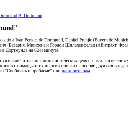
 Dortmund
B. Dortmund
mund"
sitio a Ivan Perisic, de
Dortmund
, Danijel Pranjic (Bayern de Munich
ич (Бавария, Мюнхен) и Гордон Шильденфельд (Айнтрахт, Фран
 из
Дортмунда
на 62-й минуте.
ся исключительно в лингвистических целях, т. е. для изучения 
очников с помощью технологии поиска на основе двуязычных д
ию "Сообщить о проблеме" или
напишите нам