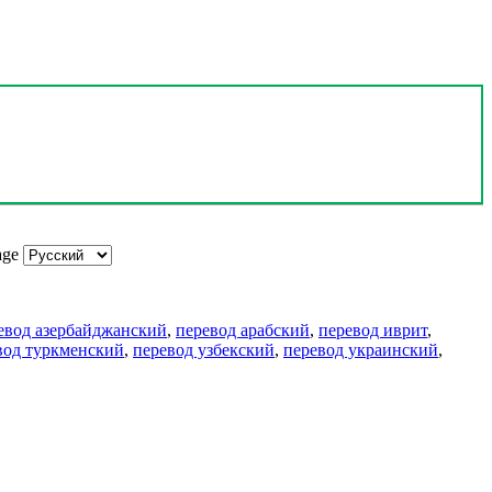
age
евод азербайджанский
,
перевод арабский
,
перевод иврит
,
вод туркменский
,
перевод узбекский
,
перевод украинский
,