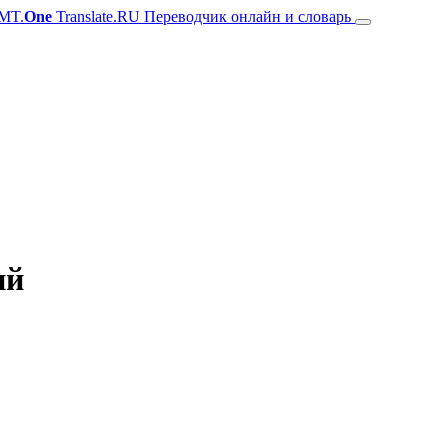
MT.
One
Translate.RU Переводчик онлайн и словарь
ий