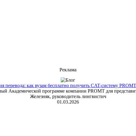
Реклама
 перевода: как вузам бесплатно получить CAT-систему PROMT T
енный Академической программе компании PROMT для представит
Железняк, руководитель лингвистич
01.03.2026