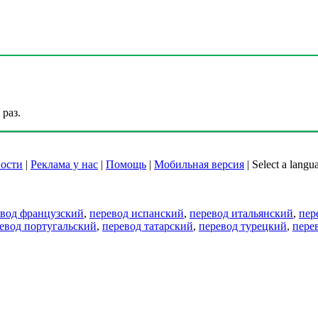
раз.
ости
|
Реклама у нас
|
Помощь
|
Мобильная версия
|
Select a langu
евод французский
,
перевод испанский
,
перевод итальянский
,
пер
евод португальский
,
перевод татарский
,
перевод турецкий
,
пере