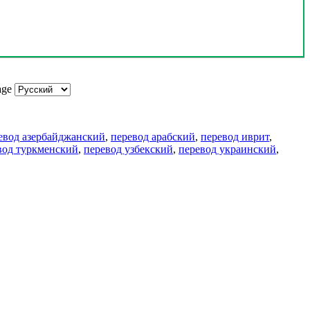
age
евод азербайджанский
,
перевод арабский
,
перевод иврит
,
вод туркменский
,
перевод узбекский
,
перевод украинский
,