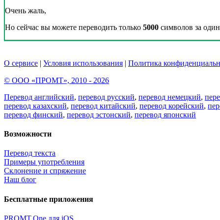
Очень жаль,
Но сейчас вы можете переводить только
5000
символов за один 
О сервисе
|
Условия использования
|
Политика конфиденциальн
© ООО «ПРОМТ», 2010 - 2026
Перевод английский
,
перевод русский
,
перевод немецкий
,
пер
перевод казахский
,
перевод китайский
,
перевод корейский
,
пер
перевод финский
,
перевод эстонский
,
перевод японский
Возможности
Перевод текста
Примеры употребления
Склонение и спряжение
Наш блог
Бесплатные приложения
PROMT.One для iOS