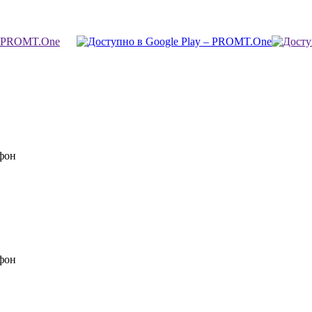
фон
фон