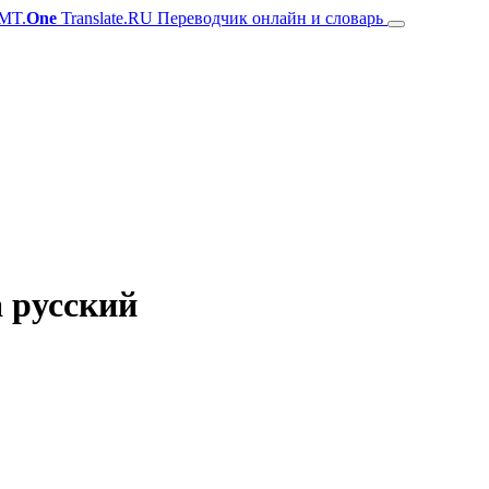
MT.
One
Translate.RU Переводчик онлайн и словарь
а русский