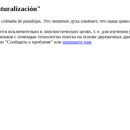
uralización"
tá colmada de paradojas.
Это лишение духа означает, что наша циви
ся исключительно в лингвистических целях, т. е. для изучения 
очников с помощью технологии поиска на основе двуязычных д
ию "Сообщить о проблеме" или
напишите нам