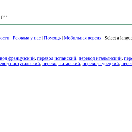
раз.
ости
|
Реклама у нас
|
Помощь
|
Мобильная версия
|
Select a langu
евод французский
,
перевод испанский
,
перевод итальянский
,
пер
евод португальский
,
перевод татарский
,
перевод турецкий
,
пере