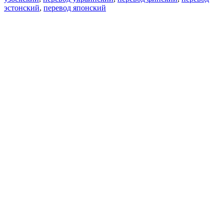
эстонский
,
перевод японский
Возможности
Перевод текста
Примеры употребления
Склонение и спряжение
Наш блог
Бесплатные приложения
PROMT.One для iOS
PROMT.One для Android
Предложения
Для разработчиков
Копировать текст
Копировать перевод
Сообщить о проблеме