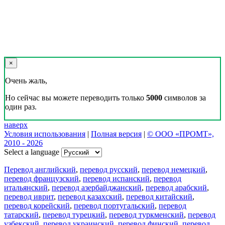
×
Очень жаль,
Но сейчас вы можете переводить только
5000
символов за
один раз.
наверх
Условия использования
|
Полная версия
|
© ООО «ПРОМТ»,
2010 - 2026
Select a language
Перевод английский
,
перевод русский
,
перевод немецкий
,
перевод французский
,
перевод испанский
,
перевод
итальянский
,
перевод азербайджанский
,
перевод арабский
,
перевод иврит
,
перевод казахский
,
перевод китайский
,
перевод корейский
,
перевод португальский
,
перевод
татарский
,
перевод турецкий
,
перевод туркменский
,
перевод
узбекский
,
перевод украинский
,
перевод финский
,
перевод