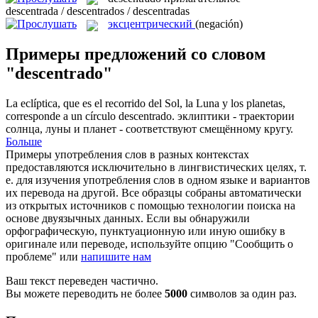
descentrada / descentrados / descentradas
эксцентрический
(negación)
Примеры предложений со словом
"descentrado"
La eclíptica, que es el recorrido del Sol, la Luna y los planetas,
corresponde a un círculo
descentrado
.
эклиптики - траектории
солнца, луны и планет - соответствуют смещённому кругу.
Больше
Примеры употребления слов в разных контекстах
предоставляются исключительно в лингвистических целях, т.
е. для изучения употребления слов в одном языке и вариантов
их перевода на другой. Все образцы собраны автоматически
из открытых источников с помощью технологии поиска на
основе двуязычных данных. Если вы обнаружили
орфографическую, пунктуационную или иную ошибку в
оригинале или переводе, используйте опцию "Сообщить о
проблеме" или
напишите нам
Ваш текст переведен частично.
Вы можете переводить не более
5000
символов за один раз.