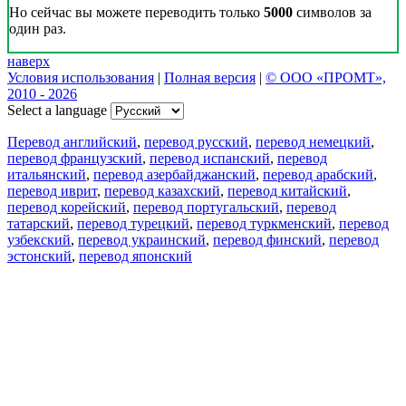
Но сейчас вы можете переводить только
5000
символов за
один раз.
наверх
Условия использования
|
Полная версия
|
© ООО «ПРОМТ»,
2010 - 2026
Select a language
Перевод английский
,
перевод русский
,
перевод немецкий
,
перевод французский
,
перевод испанский
,
перевод
итальянский
,
перевод азербайджанский
,
перевод арабский
,
перевод иврит
,
перевод казахский
,
перевод китайский
,
перевод корейский
,
перевод португальский
,
перевод
татарский
,
перевод турецкий
,
перевод туркменский
,
перевод
узбекский
,
перевод украинский
,
перевод финский
,
перевод
эстонский
,
перевод японский
Возможности
Перевод текста
Примеры употребления
Склонение и спряжение
Наш блог