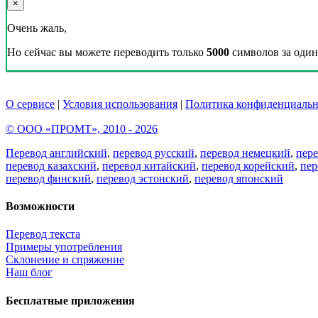
×
Очень жаль,
Но сейчас вы можете переводить только
5000
символов за один 
О сервисе
|
Условия использования
|
Политика конфиденциальн
© ООО «ПРОМТ», 2010 - 2026
Перевод английский
,
перевод русский
,
перевод немецкий
,
пер
перевод казахский
,
перевод китайский
,
перевод корейский
,
пер
перевод финский
,
перевод эстонский
,
перевод японский
Возможности
Перевод текста
Примеры употребления
Склонение и спряжение
Наш блог
Бесплатные приложения