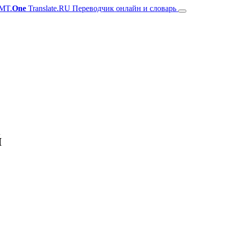
MT.
One
Translate.RU Переводчик онлайн и словарь
й