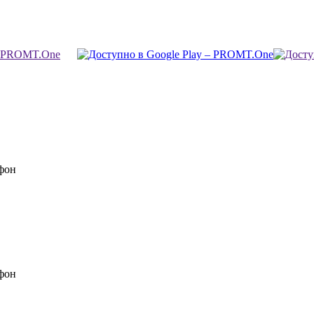
фон
фон