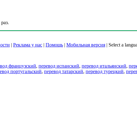
раз.
ости
|
Реклама у нас
|
Помощь
|
Мобильная версия
|
Select a langu
евод французский
,
перевод испанский
,
перевод итальянский
,
пер
евод португальский
,
перевод татарский
,
перевод турецкий
,
пере