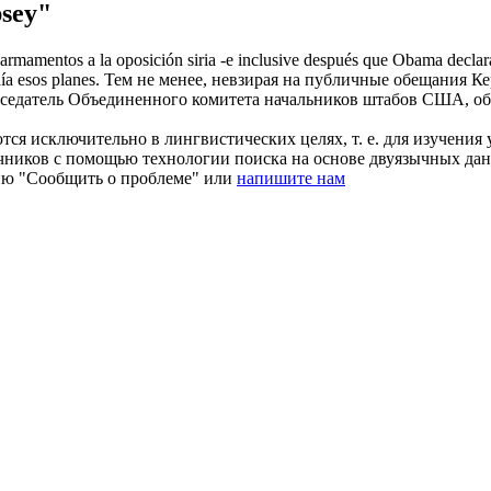
sey"
 armamentos a la oposición siria -e inclusive después que Obama declar
a esos planes.
Тем не менее, невзирая на публичные обещания К
дседатель Объединенного комитета начальников штабов США, объ
ся исключительно в лингвистических целях, т. е. для изучения 
очников с помощью технологии поиска на основе двуязычных д
ию "Сообщить о проблеме" или
напишите нам