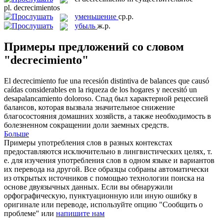
pl.
decrecimientos
уменьшение
ср.р.
убыль
ж.р.
Примеры предложений со словом
"decrecimiento"
El
decrecimiento
fue una recesión distintiva de balances que causó
caídas considerables en la riqueza de los hogares y necesitó un
desapalancamiento doloroso.
Спад был характерной рецессией
балансов, которая вызвала значительное снижение
благосостояния домашних хозяйств, а также необходимость в
болезненном сокращении доли заемных средств.
Больше
Примеры употребления слов в разных контекстах
предоставляются исключительно в лингвистических целях, т.
е. для изучения употребления слов в одном языке и вариантов
их перевода на другой. Все образцы собраны автоматически
из открытых источников с помощью технологии поиска на
основе двуязычных данных. Если вы обнаружили
орфографическую, пунктуационную или иную ошибку в
оригинале или переводе, используйте опцию "Сообщить о
проблеме" или
напишите нам