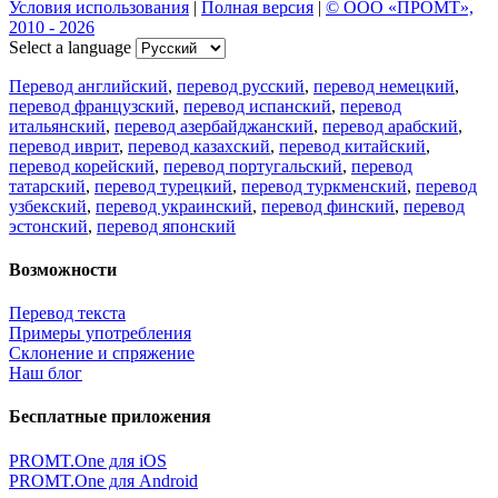
Условия использования
|
Полная версия
|
© ООО «ПРОМТ»,
2010 - 2026
Select a language
Перевод английский
,
перевод русский
,
перевод немецкий
,
перевод французский
,
перевод испанский
,
перевод
итальянский
,
перевод азербайджанский
,
перевод арабский
,
перевод иврит
,
перевод казахский
,
перевод китайский
,
перевод корейский
,
перевод португальский
,
перевод
татарский
,
перевод турецкий
,
перевод туркменский
,
перевод
узбекский
,
перевод украинский
,
перевод финский
,
перевод
эстонский
,
перевод японский
Возможности
Перевод текста
Примеры употребления
Склонение и спряжение
Наш блог
Бесплатные приложения
PROMT.One для iOS
PROMT.One для Android