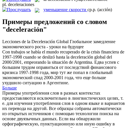
pl.
deceleraciones
уменьшение скорости
ср.р.
(acción)
Примеры предложений со словом
"deceleración"
Lecciones de la
Deceleración
Global
Глобальное замедление
экономического роста - уроки на будущее
Con trabajos se había el mundo recuperado de la crisis financiera de
1997-1998 cuando se deslizó hasta la
deceleración
global del
2000/2001, empeorando la situación de Argentina.
Едва успев с
большим трудом оправиться от последствий финансового
кризиса 1997-1998 года, мир тут же попал в глобальный
экономический спад 2000-2001 года, что еще больше
ухудшило ситуацию в Аргентине.
Больше
Примеры употребления слов в разных контекстах
предоставляются исключительно в лингвистических целях, т.
е. для изучения употребления слов в одном языке и вариантов
их перевода на другой. Все образцы собраны автоматически
из открытых источников с помощью технологии поиска на
основе двуязычных данных. Если вы обнаружили
орфографическую, пунктуационную или иную ошибку в