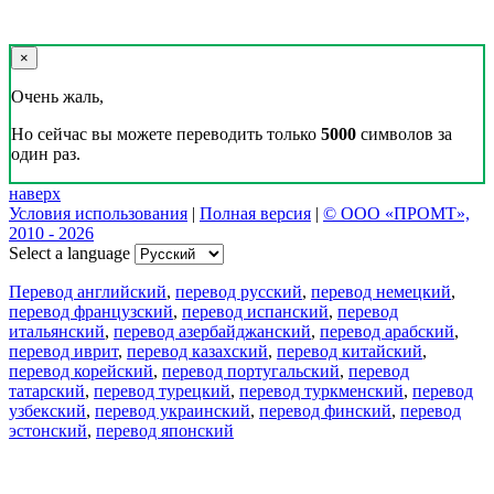
×
Очень жаль,
Но сейчас вы можете переводить только
5000
символов за
один раз.
наверх
Условия использования
|
Полная версия
|
© ООО «ПРОМТ»,
2010 - 2026
Select a language
Перевод английский
,
перевод русский
,
перевод немецкий
,
перевод французский
,
перевод испанский
,
перевод
итальянский
,
перевод азербайджанский
,
перевод арабский
,
перевод иврит
,
перевод казахский
,
перевод китайский
,
перевод корейский
,
перевод португальский
,
перевод
татарский
,
перевод турецкий
,
перевод туркменский
,
перевод
узбекский
,
перевод украинский
,
перевод финский
,
перевод
эстонский
,
перевод японский
Возможности