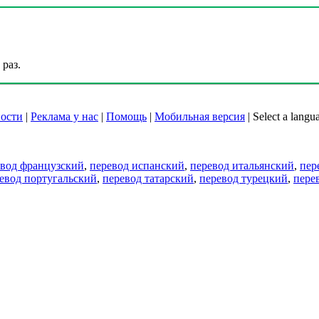
раз.
ости
|
Реклама у нас
|
Помощь
|
Мобильная версия
|
Select a langu
евод французский
,
перевод испанский
,
перевод итальянский
,
пер
евод португальский
,
перевод татарский
,
перевод турецкий
,
пере