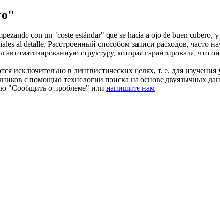
ro"
empezando con un "coste estándar" que se hacía a ojo de buen
cubero
, y
les al detalle.
Расстроенный способом записи расходов, часто на
л автоматизированную структуру, которая гарантировала, что он
ся исключительно в лингвистических целях, т. е. для изучения 
очников с помощью технологии поиска на основе двуязычных д
ию "Сообщить о проблеме" или
напишите нам