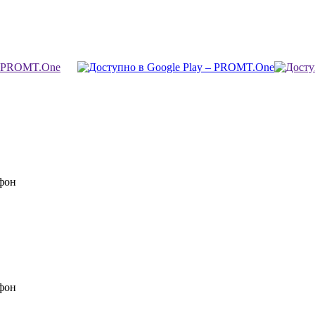
фон
фон