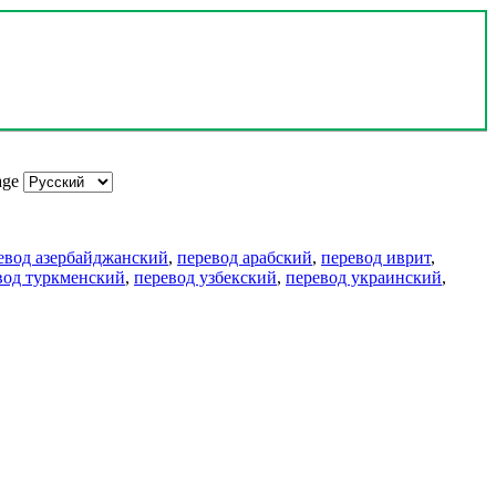
age
евод азербайджанский
,
перевод арабский
,
перевод иврит
,
вод туркменский
,
перевод узбекский
,
перевод украинский
,