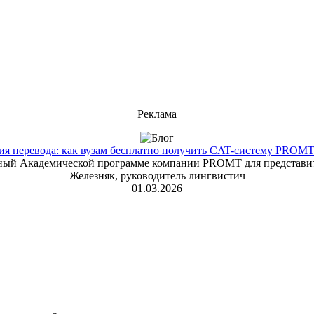
Реклама
 перевода: как вузам бесплатно получить CAT-систему PROMT T
енный Академической программе компании PROMT для представит
Железняк, руководитель лингвистич
01.03.2026