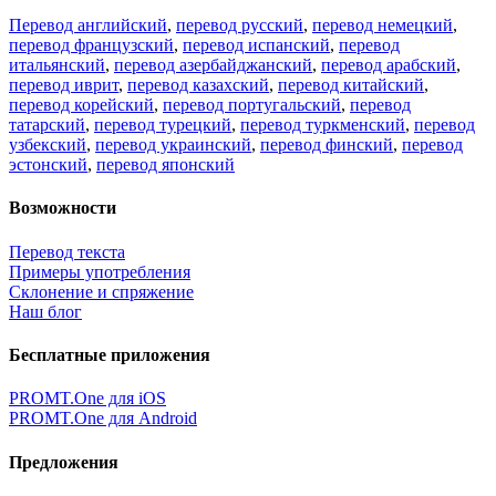
Перевод английский
,
перевод русский
,
перевод немецкий
,
перевод французский
,
перевод испанский
,
перевод
итальянский
,
перевод азербайджанский
,
перевод арабский
,
перевод иврит
,
перевод казахский
,
перевод китайский
,
перевод корейский
,
перевод португальский
,
перевод
татарский
,
перевод турецкий
,
перевод туркменский
,
перевод
узбекский
,
перевод украинский
,
перевод финский
,
перевод
эстонский
,
перевод японский
Возможности
Перевод текста
Примеры употребления
Склонение и спряжение
Наш блог
Бесплатные приложения
PROMT.One для iOS
PROMT.One для Android
Предложения