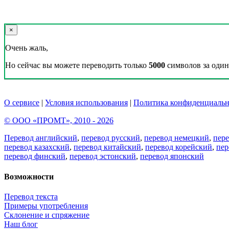
×
Очень жаль,
Но сейчас вы можете переводить только
5000
символов за один 
О сервисе
|
Условия использования
|
Политика конфиденциальн
© ООО «ПРОМТ», 2010 - 2026
Перевод английский
,
перевод русский
,
перевод немецкий
,
пер
перевод казахский
,
перевод китайский
,
перевод корейский
,
пер
перевод финский
,
перевод эстонский
,
перевод японский
Возможности
Перевод текста
Примеры употребления
Склонение и спряжение
Наш блог