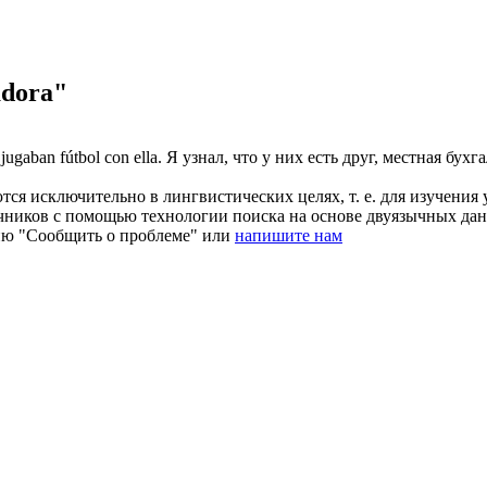
adora"
jugaban fútbol con ella.
Я узнал, что у них есть друг, местная бух
ся исключительно в лингвистических целях, т. е. для изучения 
очников с помощью технологии поиска на основе двуязычных д
ию "Сообщить о проблеме" или
напишите нам