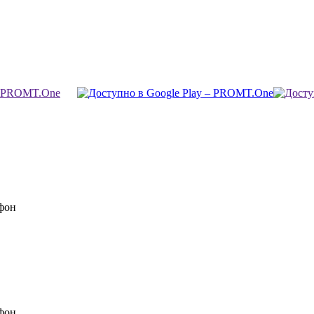
фон
фон