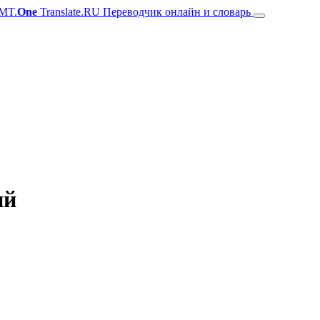
MT.
One
Translate.RU Переводчик онлайн и словарь
ий