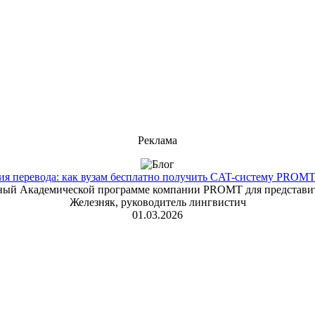
Реклама
 перевода: как вузам бесплатно получить CAT-систему PROMT T
енный Академической программе компании PROMT для представит
Железняк, руководитель лингвистич
01.03.2026