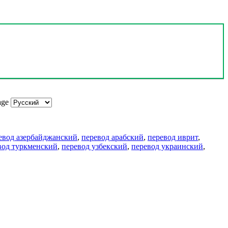
age
евод азербайджанский
,
перевод арабский
,
перевод иврит
,
вод туркменский
,
перевод узбекский
,
перевод украинский
,