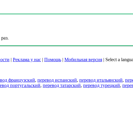
раз.
ости
|
Реклама у нас
|
Помощь
|
Мобильная версия
|
Select a langu
евод французский
,
перевод испанский
,
перевод итальянский
,
пер
евод португальский
,
перевод татарский
,
перевод турецкий
,
пере