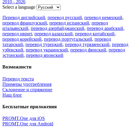
2010 - 2026
Select a language
Перевод английский
,
перевод русский
,
перевод немецкий
,
перевод французский
,
перевод испанский
,
перевод
итальянский
,
перевод азербайджанский
,
перевод арабский
,
перевод иврит
,
перевод казахский
,
перевод китайский
,
перевод корейский
,
перевод португальский
,
перевод
татарский
,
перевод турецкий
,
перевод туркменский
,
перевод
узбекский
,
перевод украинский
,
перевод финский
,
перевод
эстонский
,
перевод японский
Возможности
Перевод текста
Примеры употребления
Склонение и спряжение
Наш блог
Бесплатные приложения
PROMT.One для iOS
PROMT.One для Android