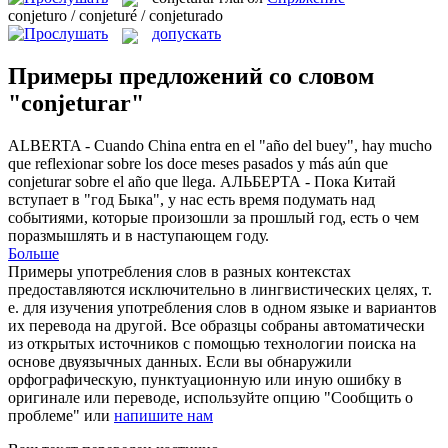
conjeturo / conjeturé / conjeturado
допускать
Примеры предложений со словом
"conjeturar"
ALBERTA - Cuando China entra en el "año del buey", hay mucho
que reflexionar sobre los doce meses pasados y más aún que
conjeturar
sobre el año que llega.
АЛЬБЕРТА - Пока Китай
вступает в "год Быка", у нас есть время подумать над
событиями, которые произошли за прошлый год, есть о чем
поразмышлять и в наступающем году.
Больше
Примеры употребления слов в разных контекстах
предоставляются исключительно в лингвистических целях, т.
е. для изучения употребления слов в одном языке и вариантов
их перевода на другой. Все образцы собраны автоматически
из открытых источников с помощью технологии поиска на
основе двуязычных данных. Если вы обнаружили
орфографическую, пунктуационную или иную ошибку в
оригинале или переводе, используйте опцию "Сообщить о
проблеме" или
напишите нам