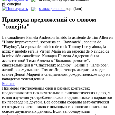
pl.
conejitas
милая девочка
ж.р.
(fam)
Примеры предложений со словом
"conejita"
La canadiense Pamela Anderson ha sido la asistente de Tim Allen en
"Home Improvement", socorrista en "Baywatch",
conejita
de
"Playboy", la esposa del músico de rock Tommy Lee y ahora, la
actriz y modelo será la Virgen María en un especial de Navidad de
la televisión canadiense.
Канадка Памела Андерсон была
ассистенткой Тима Аллена в "Большом ремонте",
спасательницей в "Спасателях Малибу", Банни в "Плейбое",
женой рок-музыканта Томми Ли, а теперь актриса и модель
станет Девой Марией в специальном рождественском шоу на
канадском телевидении.
Больше
Примеры употребления слов в разных контекстах
предоставляются исключительно в лингвистических целях, т.
е. для изучения употребления слов в одном языке и вариантов
их перевода на другой. Все образцы собраны автоматически
из открытых источников с помощью технологии поиска на
основе двуязычных данных. Если вы обнаружили