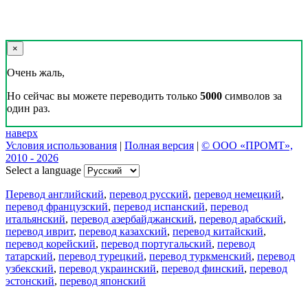
×
Очень жаль,
Но сейчас вы можете переводить только
5000
символов за
один раз.
наверх
Условия использования
|
Полная версия
|
© ООО «ПРОМТ»,
2010 - 2026
Select a language
Перевод английский
,
перевод русский
,
перевод немецкий
,
перевод французский
,
перевод испанский
,
перевод
итальянский
,
перевод азербайджанский
,
перевод арабский
,
перевод иврит
,
перевод казахский
,
перевод китайский
,
перевод корейский
,
перевод португальский
,
перевод
татарский
,
перевод турецкий
,
перевод туркменский
,
перевод
узбекский
,
перевод украинский
,
перевод финский
,
перевод
эстонский
,
перевод японский
Возможности