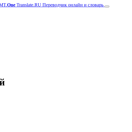
MT.
One
Translate.RU Переводчик онлайн и словарь
ий