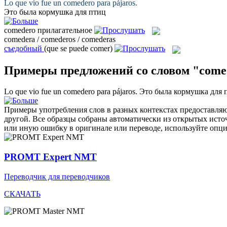
Lo que vio fue un
comedero
para pájaros.
Это была
кормушка
для птиц
comedero
прилагательное
comedera / comederos / comederas
съедобный
(que se puede comer)
Примеры предложений со словом "come
Lo que vio fue un
comedero
para pájaros.
Это была
кормушка
для 
Примеры употребления слов в разных контекстах предоставляют
другой. Все образцы собраны автоматически из открытых ист
или иную ошибку в оригинале или переводе, используйте опц
PROMT Expert NMT
Переводчик для переводчиков
СКАЧАТЬ