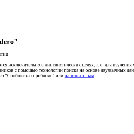
dero"
птиц
ся исключительно в лингвистических целях, т. е. для изучения 
очников с помощью технологии поиска на основе двуязычных д
ию "Сообщить о проблеме" или
напишите нам