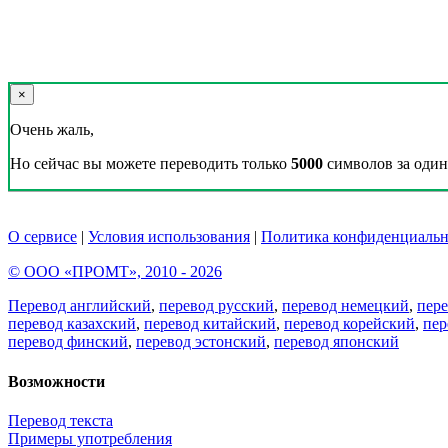
×
Очень жаль,
Но сейчас вы можете переводить только
5000
символов за один 
О сервисе
|
Условия использования
|
Политика конфиденциальн
© ООО «ПРОМТ», 2010 - 2026
Перевод английский
,
перевод русский
,
перевод немецкий
,
пер
перевод казахский
,
перевод китайский
,
перевод корейский
,
пер
перевод финский
,
перевод эстонский
,
перевод японский
Возможности
Перевод текста
Примеры употребления