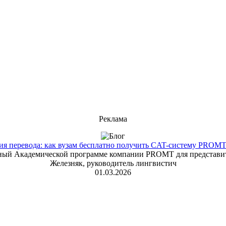
Реклама
 перевода: как вузам бесплатно получить CAT-систему PROMT T
енный Академической программе компании PROMT для представит
Железняк, руководитель лингвистич
01.03.2026