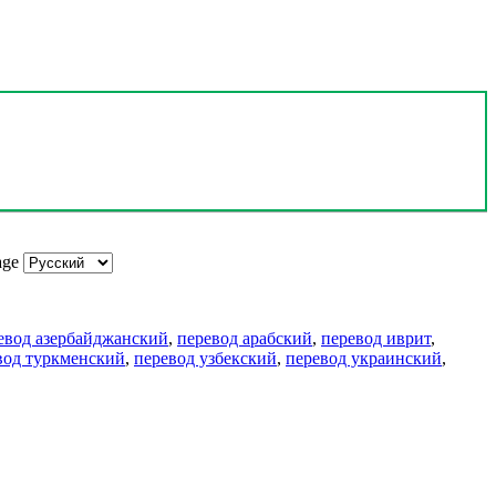
age
евод азербайджанский
,
перевод арабский
,
перевод иврит
,
вод туркменский
,
перевод узбекский
,
перевод украинский
,