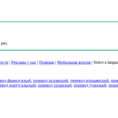
раз.
ости
|
Реклама у нас
|
Помощь
|
Мобильная версия
|
Select a langu
евод французский
,
перевод испанский
,
перевод итальянский
,
пер
евод португальский
,
перевод татарский
,
перевод турецкий
,
пере