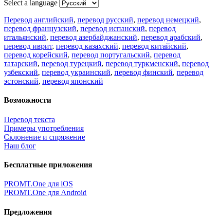
Select a language
Перевод английский
,
перевод русский
,
перевод немецкий
,
перевод французский
,
перевод испанский
,
перевод
итальянский
,
перевод азербайджанский
,
перевод арабский
,
перевод иврит
,
перевод казахский
,
перевод китайский
,
перевод корейский
,
перевод португальский
,
перевод
татарский
,
перевод турецкий
,
перевод туркменский
,
перевод
узбекский
,
перевод украинский
,
перевод финский
,
перевод
эстонский
,
перевод японский
Возможности
Перевод текста
Примеры употребления
Склонение и спряжение
Наш блог
Бесплатные приложения
PROMT.One для iOS
PROMT.One для Android
Предложения