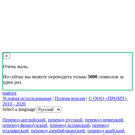
×
Очень жаль,
Но сейчас вы можете переводить только
5000
символов за
один раз.
наверх
Условия использования
|
Полная версия
|
© ООО «ПРОМТ»,
2010 - 2026
Select a language
Перевод английский
,
перевод русский
,
перевод немецкий
,
перевод французский
,
перевод испанский
,
перевод
итальянский
,
перевод азербайджанский
,
перевод арабский
,