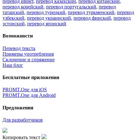
перевод иврит
,
перевод казахский
,
перевод китайский
,
перевод корейский
,
перевод португальский
,
перевод
татарский
,
перевод турецкий
,
перевод туркменский
,
перевод
узбекский
,
перевод украинский
,
перевод финский
,
перевод
эстонский
,
перевод японский
Возможности
Перевод текста
Примеры употребления
Склонение и спряжение
Наш блог
Бесплатные приложения
PROMT.One для iOS
PROMT.One для Android
Предложения
Для разработчиков
Копировать текст