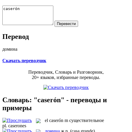
Перевод
домина
Скачать переводчик
Переводчик, Словарь и Разговорник,
20+ языков, избранные переводы.
Словарь: "caserón" - переводы и
примеры
el
caserón
m
существительное
pl.
caserones
домина
ж.р.
(casa grande)