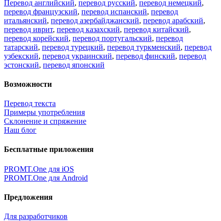
Перевод английский
,
перевод русский
,
перевод немецкий
,
перевод французский
,
перевод испанский
,
перевод
итальянский
,
перевод азербайджанский
,
перевод арабский
,
перевод иврит
,
перевод казахский
,
перевод китайский
,
перевод корейский
,
перевод португальский
,
перевод
татарский
,
перевод турецкий
,
перевод туркменский
,
перевод
узбекский
,
перевод украинский
,
перевод финский
,
перевод
эстонский
,
перевод японский
Возможности
Перевод текста
Примеры употребления
Склонение и спряжение
Наш блог
Бесплатные приложения
PROMT.One для iOS
PROMT.One для Android
Предложения
Для разработчиков