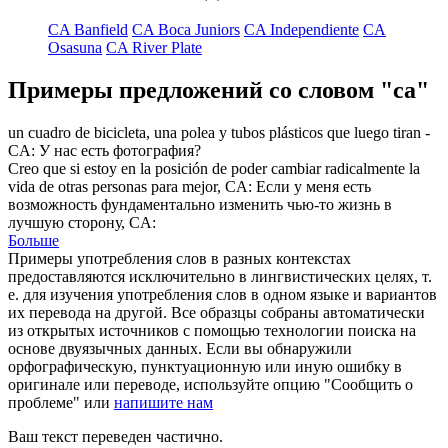
CA Banfield
CA Boca Juniors
CA Independiente
CA
Osasuna
CA River Plate
Примеры предложений со словом "ca"
un cuadro de bicicleta, una polea y tubos plásticos que luego tiran -
CA
:
У нас есть фотография?
Creo que si estoy en la posición de poder cambiar radicalmente la
vida de otras personas para mejor,
CA
:
Если у меня есть
возможность фундаментально изменить чью-то жизнь в
лучшую сторону, CA:
Больше
Примеры употребления слов в разных контекстах
предоставляются исключительно в лингвистических целях, т.
е. для изучения употребления слов в одном языке и вариантов
их перевода на другой. Все образцы собраны автоматически
из открытых источников с помощью технологии поиска на
основе двуязычных данных. Если вы обнаружили
орфографическую, пунктуационную или иную ошибку в
оригинале или переводе, используйте опцию "Сообщить о
проблеме" или
напишите нам
Ваш текст переведен частично.