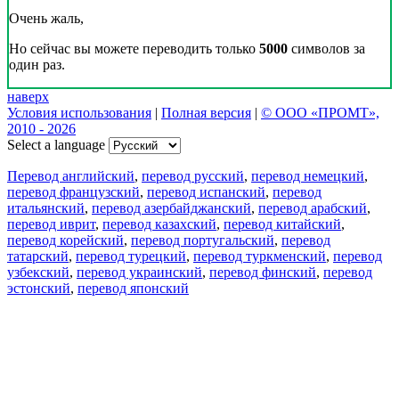
Очень жаль,
Но сейчас вы можете переводить только
5000
символов за
один раз.
наверх
Условия использования
|
Полная версия
|
© ООО «ПРОМТ»,
2010 - 2026
Select a language
Перевод английский
,
перевод русский
,
перевод немецкий
,
перевод французский
,
перевод испанский
,
перевод
итальянский
,
перевод азербайджанский
,
перевод арабский
,
перевод иврит
,
перевод казахский
,
перевод китайский
,
перевод корейский
,
перевод португальский
,
перевод
татарский
,
перевод турецкий
,
перевод туркменский
,
перевод
узбекский
,
перевод украинский
,
перевод финский
,
перевод
эстонский
,
перевод японский
Возможности
Перевод текста
Примеры употребления
Склонение и спряжение