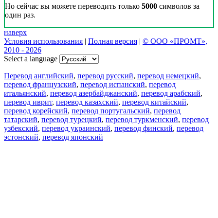
Но сейчас вы можете переводить только
5000
символов за
один раз.
наверх
Условия использования
|
Полная версия
|
© ООО «ПРОМТ»,
2010 - 2026
Select a language
Перевод английский
,
перевод русский
,
перевод немецкий
,
перевод французский
,
перевод испанский
,
перевод
итальянский
,
перевод азербайджанский
,
перевод арабский
,
перевод иврит
,
перевод казахский
,
перевод китайский
,
перевод корейский
,
перевод португальский
,
перевод
татарский
,
перевод турецкий
,
перевод туркменский
,
перевод
узбекский
,
перевод украинский
,
перевод финский
,
перевод
эстонский
,
перевод японский
Возможности
Перевод текста
Примеры употребления
Склонение и спряжение
Наш блог