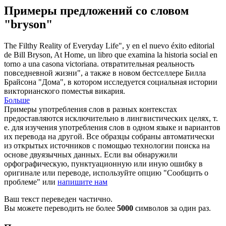
Примеры предложений со словом
"bryson"
The Filthy Reality of Everyday Life", y en el nuevo éxito editorial
de Bill
Bryson
, At Home, un libro que examina la historia social en
torno a una casona victoriana.
отвратительная реальность
повседневной жизни", а также в новом бестселлере Билла
Брайсона
"Дома", в котором исследуется социальная истории
викторианского поместья викария.
Больше
Примеры употребления слов в разных контекстах
предоставляются исключительно в лингвистических целях, т.
е. для изучения употребления слов в одном языке и вариантов
их перевода на другой. Все образцы собраны автоматически
из открытых источников с помощью технологии поиска на
основе двуязычных данных. Если вы обнаружили
орфографическую, пунктуационную или иную ошибку в
оригинале или переводе, используйте опцию "Сообщить о
проблеме" или
напишите нам
Ваш текст переведен частично.
Вы можете переводить не более
5000
символов за один раз.