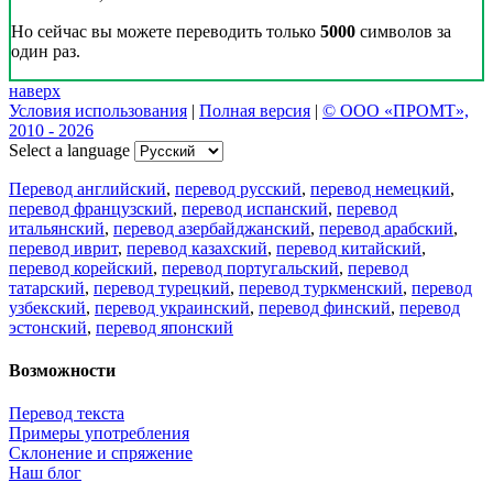
Но сейчас вы можете переводить только
5000
символов за
один раз.
наверх
Условия использования
|
Полная версия
|
© ООО «ПРОМТ»,
2010 - 2026
Select a language
Перевод английский
,
перевод русский
,
перевод немецкий
,
перевод французский
,
перевод испанский
,
перевод
итальянский
,
перевод азербайджанский
,
перевод арабский
,
перевод иврит
,
перевод казахский
,
перевод китайский
,
перевод корейский
,
перевод португальский
,
перевод
татарский
,
перевод турецкий
,
перевод туркменский
,
перевод
узбекский
,
перевод украинский
,
перевод финский
,
перевод
эстонский
,
перевод японский
Возможности
Перевод текста
Примеры употребления
Склонение и спряжение
Наш блог