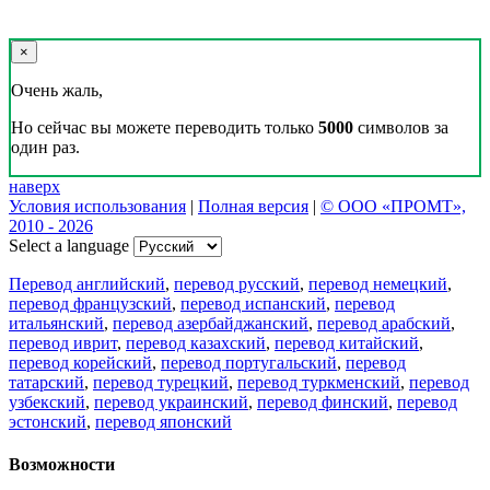
×
Очень жаль,
Но сейчас вы можете переводить только
5000
символов за
один раз.
наверх
Условия использования
|
Полная версия
|
© ООО «ПРОМТ»,
2010 - 2026
Select a language
Перевод английский
,
перевод русский
,
перевод немецкий
,
перевод французский
,
перевод испанский
,
перевод
итальянский
,
перевод азербайджанский
,
перевод арабский
,
перевод иврит
,
перевод казахский
,
перевод китайский
,
перевод корейский
,
перевод португальский
,
перевод
татарский
,
перевод турецкий
,
перевод туркменский
,
перевод
узбекский
,
перевод украинский
,
перевод финский
,
перевод
эстонский
,
перевод японский
Возможности