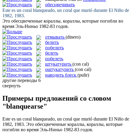
обесцвечивать
Este es un coral
blanqueado
, un coral que murió durante El Niño de
1982, 1983.
Это
обесцвеченные
кораллы, кораллы, которые погибли во
время Эль-Ниньо 1982-83 годов.
отмывать
(dinero)
белить
побелить
белеть
побелеть
штукатурить
(con cal)
оштукатурить
(con cal)
наводить блеск
(pulir)
другие переводы
6
свернуть
Примеры предложений со словом
"blanquearse"
Este es un coral
blanqueado
, un coral que murió durante El Niño de
1982, 1983.
Это
обесцвеченные
кораллы, кораллы, которые
погибли во время Эль-Ниньо 1982-83 годов.