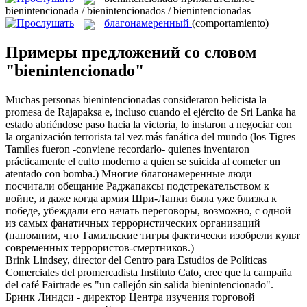
bienintencionada / bienintencionados / bienintencionadas
благонамеренный
(comportamiento)
Примеры предложений со словом
"bienintencionado"
Muchas personas
bienintencionadas
consideraron belicista la
promesa de Rajapaksa e, incluso cuando el ejército de Sri Lanka ha
estado abriéndose paso hacia la victoria, lo instaron a negociar con
la organización terrorista tal vez más fanática del mundo (los Tigres
Tamiles fueron -conviene recordarlo- quienes inventaron
prácticamente el culto moderno a quien se suicida al cometer un
atentado con bomba.)
Многие
благонамеренные
люди
посчитали обещание Раджапаксы подстрекательством к
войне, и даже когда армия Шри-Ланки была уже близка к
победе, убеждали его начать переговоры, возможно, с одной
из самых фанатичных террористических организаций
(напомним, что Тамильские тигры фактически изобрели культ
современных террористов-смертников.)
Brink Lindsey, director del Centro para Estudios de Políticas
Comerciales del promercadista Instituto Cato, cree que la campaña
del café Fairtrade es "un callejón sin salida
bienintencionado
".
Бринк Линдси - директор Центра изучения торговой