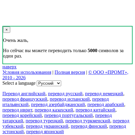
×
Очень жаль,
Но сейчас вы можете переводить только
5000
символов за
один раз.
наверх
Условия использования
|
Полная версия
|
© ООО «ПРОМТ»,
2010 - 2026
Select a language
Перевод английский
,
перевод русский
,
перевод немецкий
,
перевод французский
,
перевод испанский
,
перевод
итальянский
,
перевод азербайджанский
,
перевод арабский
,
перевод иврит
,
перевод казахский
,
перевод китайский
,
перевод корейский
,
перевод португальский
,
перевод
татарский
,
перевод турецкий
,
перевод туркменский
,
перевод
узбекский
,
перевод украинский
,
перевод финский
,
перевод
эстонский
,
перевод японский