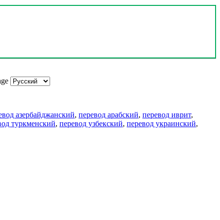
age
евод азербайджанский
,
перевод арабский
,
перевод иврит
,
вод туркменский
,
перевод узбекский
,
перевод украинский
,