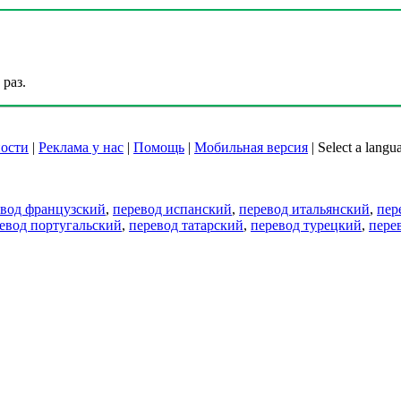
раз.
ости
|
Реклама у нас
|
Помощь
|
Мобильная версия
|
Select a langu
евод французский
,
перевод испанский
,
перевод итальянский
,
пер
евод португальский
,
перевод татарский
,
перевод турецкий
,
пере