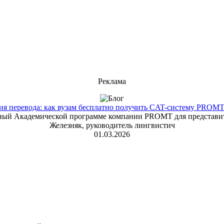
Реклама
 перевода: как вузам бесплатно получить CAT-систему PROMT T
енный Академической программе компании PROMT для представит
Железняк, руководитель лингвистич
01.03.2026