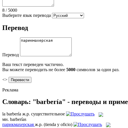
8
/
5000
Выберите язык перевода
Перевод
Перевод
Ваш текст переведен частично.
Вы можете переводить не более
5000
символов за один раз.
<>
Реклама
Словарь: "barbería" - переводы и прим
la
barbería
ж.р.
существительное
мн.
barberías
парикмахерская
ж.р.
(tienda y oficio)