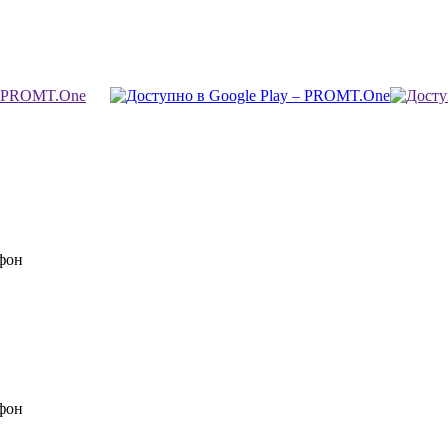
фон
фон