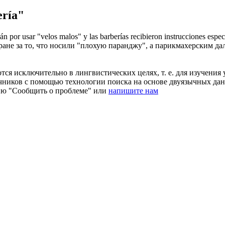
ría"
án por usar "velos malos" y las
barberías
recibieron instrucciones espec
не за то, что носили "плохую паранджу", а
парикмахерским
дал
ся исключительно в лингвистических целях, т. е. для изучения 
очников с помощью технологии поиска на основе двуязычных д
ию "Сообщить о проблеме" или
напишите нам