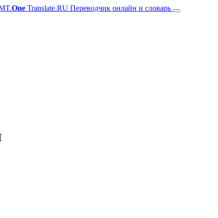
MT.
One
Translate.RU Переводчик онлайн и словарь
й