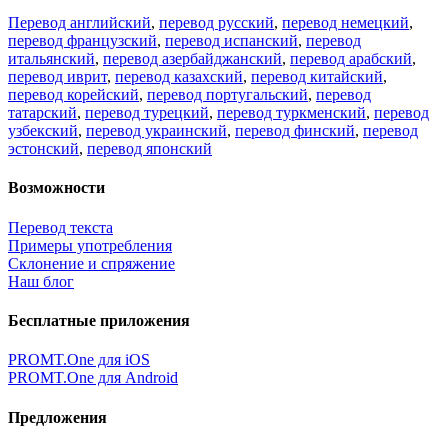
Перевод английский
,
перевод русский
,
перевод немецкий
,
перевод французский
,
перевод испанский
,
перевод
итальянский
,
перевод азербайджанский
,
перевод арабский
,
перевод иврит
,
перевод казахский
,
перевод китайский
,
перевод корейский
,
перевод португальский
,
перевод
татарский
,
перевод турецкий
,
перевод туркменский
,
перевод
узбекский
,
перевод украинский
,
перевод финский
,
перевод
эстонский
,
перевод японский
Возможности
Перевод текста
Примеры употребления
Склонение и спряжение
Наш блог
Бесплатные приложения
PROMT.One для iOS
PROMT.One для Android
Предложения