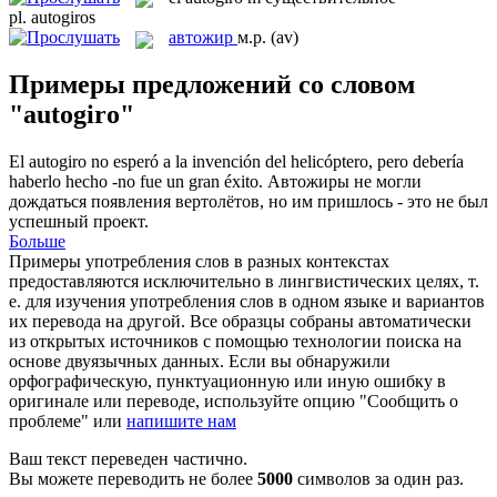
pl.
autogiros
автожир
м.р.
(av)
Примеры предложений со словом
"autogiro"
El
autogiro
no esperó a la invención del helicóptero, pero debería
haberlo hecho -no fue un gran éxito.
Автожиры не могли
дождаться появления вертолётов, но им пришлось - это не был
успешный проект.
Больше
Примеры употребления слов в разных контекстах
предоставляются исключительно в лингвистических целях, т.
е. для изучения употребления слов в одном языке и вариантов
их перевода на другой. Все образцы собраны автоматически
из открытых источников с помощью технологии поиска на
основе двуязычных данных. Если вы обнаружили
орфографическую, пунктуационную или иную ошибку в
оригинале или переводе, используйте опцию "Сообщить о
проблеме" или
напишите нам
Ваш текст переведен частично.
Вы можете переводить не более
5000
символов за один раз.