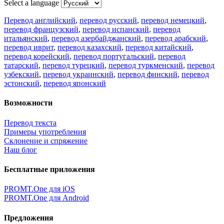
Select a language
Перевод английский
,
перевод русский
,
перевод немецкий
,
перевод французский
,
перевод испанский
,
перевод
итальянский
,
перевод азербайджанский
,
перевод арабский
,
перевод иврит
,
перевод казахский
,
перевод китайский
,
перевод корейский
,
перевод португальский
,
перевод
татарский
,
перевод турецкий
,
перевод туркменский
,
перевод
узбекский
,
перевод украинский
,
перевод финский
,
перевод
эстонский
,
перевод японский
Возможности
Перевод текста
Примеры употребления
Склонение и спряжение
Наш блог
Бесплатные приложения
PROMT.One для iOS
PROMT.One для Android
Предложения