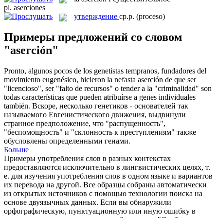
pl.
aserciones
утверждение
ср.р.
(proceso)
Примеры предложений со словом
"aserción"
Pronto, algunos pocos de los genetistas tempranos, fundadores del
movimiento eugenésico, hicieron la nefasta
aserción
de que ser
"licencioso", ser "falto de recursos" o tender a la "criminalidad" son
todas características que pueden atribuírse a genes individuales
también.
Вскоре, несколько генетиков - основателей так
называемого Евгенистического движения, выдвинули
странное предположение, что "распущенность",
"беспомощность" и "склонность к преступлениям" также
обусловлены определенными генами.
Больше
Примеры употребления слов в разных контекстах
предоставляются исключительно в лингвистических целях, т.
е. для изучения употребления слов в одном языке и вариантов
их перевода на другой. Все образцы собраны автоматически
из открытых источников с помощью технологии поиска на
основе двуязычных данных. Если вы обнаружили
орфографическую, пунктуационную или иную ошибку в