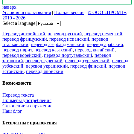
наверх
Условия использования
|
Полная версия
|
© ООО «ПРОМТ»,
2010 - 2026
Select a language
Перевод английский
,
перевод русский
,
перевод немецкий
,
перевод французский
,
перевод испанский
,
перевод
итальянский
,
перевод азербайджанский
,
перевод арабский
,
перевод иврит
,
перевод казахский
,
перевод китайский
,
перевод корейский
,
перевод португальский
,
перевод
татарский
,
перевод турецкий
,
перевод туркменский
,
перевод
узбекский
,
перевод украинский
,
перевод финский
,
перевод
эстонский
,
перевод японский
Возможности
Перевод текста
Примеры употребления
Склонение и спряжение
Наш блог
Бесплатные приложения