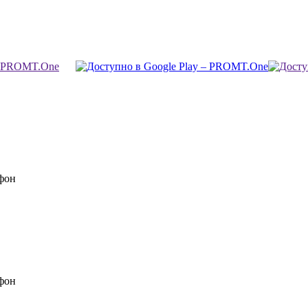
фон
фон