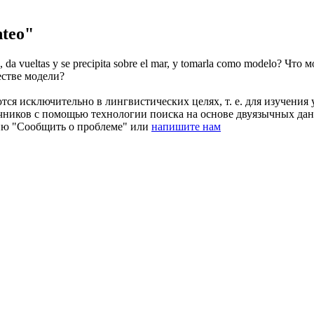
teo"
e, da vueltas y se precipita sobre el mar, y tomarla como modelo?
Что м
естве модели?
ся исключительно в лингвистических целях, т. е. для изучения 
очников с помощью технологии поиска на основе двуязычных д
ию "Сообщить о проблеме" или
напишите нам