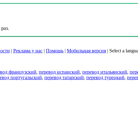
раз.
ости
|
Реклама у нас
|
Помощь
|
Мобильная версия
|
Select a langu
евод французский
,
перевод испанский
,
перевод итальянский
,
пер
евод португальский
,
перевод татарский
,
перевод турецкий
,
пере