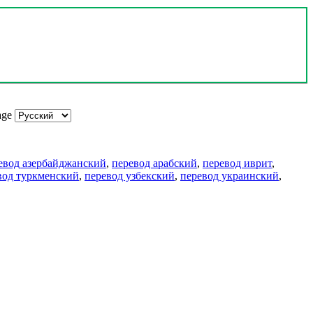
age
евод азербайджанский
,
перевод арабский
,
перевод иврит
,
вод туркменский
,
перевод узбекский
,
перевод украинский
,