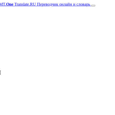
MT.
One
Translate.RU Переводчик онлайн и словарь
й