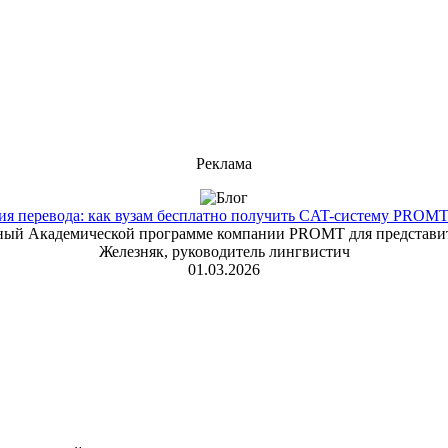
Реклама
 перевода: как вузам бесплатно получить CAT-систему PROMT T
енный Академической программе компании PROMT для представит
Железняк, руководитель лингвистич
01.03.2026