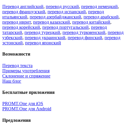
Перевод английский
,
перевод русский
,
перевод немецкий
,
перевод французский
,
перевод испанский
,
перевод
итальянский
,
перевод азербайджанский
,
перевод арабский
,
перевод иврит
,
перевод казахский
,
перевод китайский
,
перевод корейский
,
перевод португальский
,
перевод
татарский
,
перевод турецкий
,
перевод туркменский
,
перевод
узбекский
,
перевод украинский
,
перевод финский
,
перевод
эстонский
,
перевод японский
Возможности
Перевод текста
Примеры употребления
Склонение и спряжение
Наш блог
Бесплатные приложения
PROMT.One для iOS
PROMT.One для Android
Предложения