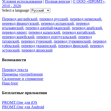
Условия использования
|
Полная версия
|
© ООО «ПРОМТ»,
2010 - 2026
Select a language
Перевод английский
,
перевод русский
,
перевод немецкий
,
перевод французский
,
перевод испанский
,
перевод
итальянский
,
перевод азербайджанский
,
перевод арабский
,
перевод иврит
,
перевод казахский
,
перевод китайский
,
перевод корейский
,
перевод португальский
,
перевод
татарский
,
перевод турецкий
,
перевод туркменский
,
перевод
узбекский
,
перевод украинский
,
перевод финский
,
перевод
эстонский
,
перевод японский
Возможности
Перевод текста
Примеры употребления
Склонение и спряжение
Наш блог
Бесплатные приложения
PROMT.One для iOS
PROMT.One для Android