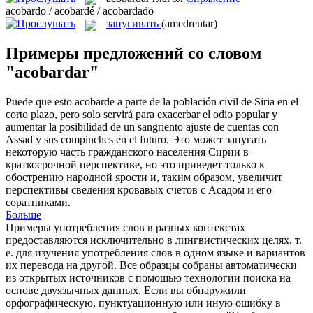
acobardo / acobardé / acobardado
запугивать
(amedrentar)
Примеры предложений со словом
"acobardar"
Puede que esto
acobarde
a parte de la población civil de Siria en el
corto plazo, pero solo servirá para exacerbar el odio popular y
aumentar la posibilidad de un sangriento ajuste de cuentas con
Assad y sus compinches en el futuro.
Это может
запугать
некоторую часть гражданского населения Сирии в
краткосрочной перспективе, но это приведет только к
обострению народной ярости и, таким образом, увеличит
перспективы сведения кровавых счетов с Асадом и его
соратниками.
Больше
Примеры употребления слов в разных контекстах
предоставляются исключительно в лингвистических целях, т.
е. для изучения употребления слов в одном языке и вариантов
их перевода на другой. Все образцы собраны автоматически
из открытых источников с помощью технологии поиска на
основе двуязычных данных. Если вы обнаружили
орфографическую, пунктуационную или иную ошибку в