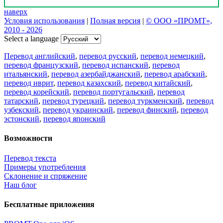
наверх
Условия использования
|
Полная версия
|
© ООО «ПРОМТ»,
2010 - 2026
Select a language
Перевод английский
,
перевод русский
,
перевод немецкий
,
перевод французский
,
перевод испанский
,
перевод
итальянский
,
перевод азербайджанский
,
перевод арабский
,
перевод иврит
,
перевод казахский
,
перевод китайский
,
перевод корейский
,
перевод португальский
,
перевод
татарский
,
перевод турецкий
,
перевод туркменский
,
перевод
узбекский
,
перевод украинский
,
перевод финский
,
перевод
эстонский
,
перевод японский
Возможности
Перевод текста
Примеры употребления
Склонение и спряжение
Наш блог
Бесплатные приложения