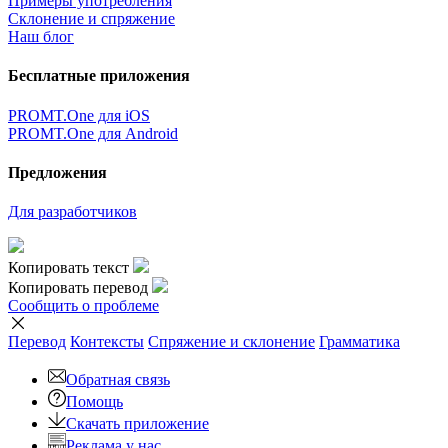
×
Очень жаль,
Но сейчас вы можете переводить только
5000
символов за
один раз.
наверх
Условия использования
|
Полная версия
|
© ООО «ПРОМТ»,
2010 - 2026
Select a language
Перевод английский
,
перевод русский
,
перевод немецкий
,
перевод французский
,
перевод испанский
,
перевод
итальянский
,
перевод азербайджанский
,
перевод арабский
,
перевод иврит
,
перевод казахский
,
перевод китайский
,