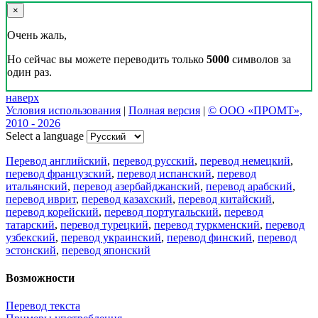
Переводчик, Словарь и Разговорник,
20+ языков, избранные переводы.
Наш Блог
Цифровая эволюция перевода: как вузам бесплатно получить
CAT-систему PROMT Translation Factory
18 февраля 2026 года прошел очередной вебинар,
посвященный Академической программе компании PROMT
для представителей высших учебных заведений. Вебинар
провела Наталья Железняк, руководитель лингвистич
01.03.2026
Поделиться переводом
×
идет загрузка...
Прямая ссылка на перевод: