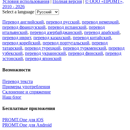
Условия использования
|
Полная версия
|
© ООО «ПРОМТ»,
2010 - 2026
Select a language
Перевод английский
,
перевод русский
,
перевод немецкий
,
перевод французский
,
перевод испанский
,
перевод
итальянский
,
перевод азербайджанский
,
перевод арабский
,
перевод иврит
,
перевод казахский
,
перевод китайский
,
перевод корейский
,
перевод португальский
,
перевод
татарский
,
перевод турецкий
,
перевод туркменский
,
перевод
узбекский
,
перевод украинский
,
перевод финский
,
перевод
эстонский
,
перевод японский
Возможности
Перевод текста
Примеры употребления
Склонение и спряжение
Наш блог
Бесплатные приложения
PROMT.One для iOS
PROMT.One для Android