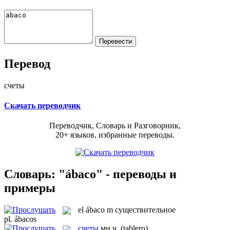
Перевод
счеты
Скачать переводчик
Переводчик, Словарь и Разговорник,
20+ языков, избранные переводы.
Словарь: "ábaco" - переводы и
примеры
el
ábaco
m
существительное
pl.
ábacos
счеты
мн.ч.
(tablero)