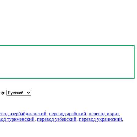
age
евод азербайджанский
,
перевод арабский
,
перевод иврит
,
вод туркменский
,
перевод узбекский
,
перевод украинский
,