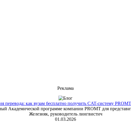
Реклама
 перевода: как вузам бесплатно получить CAT-систему PROMT T
енный Академической программе компании PROMT для представит
Железняк, руководитель лингвистич
01.03.2026