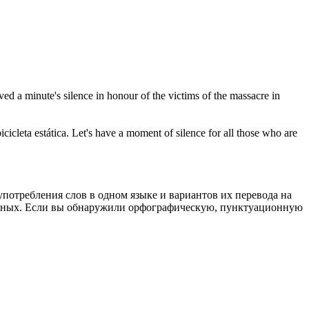
ved a minute's silence in honour of the victims of the massacre in
icleta estática.
Let's have a moment of
silence
for all those who are
употребления слов в одном языке и вариантов их перевода на
анных. Если вы обнаружили орфографическую, пунктуационную