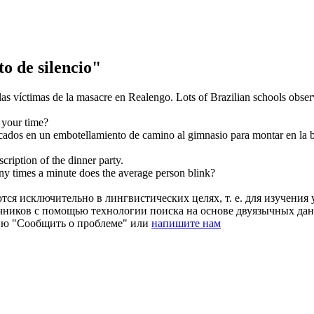
 de silencio"
las víctimas de la masacre en Realengo.
Lots of Brazilian schools obser
your time?
cados en un embotellamiento de camino al gimnasio para montar en la bic
cription of the dinner party.
y times a
minute
does the average person blink?
ся исключительно в лингвистических целях, т. е. для изучения 
очников с помощью технологии поиска на основе двуязычных д
ию "Сообщить о проблеме" или
напишите нам