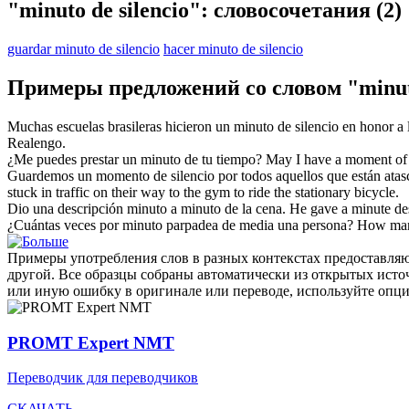
"minuto de silencio": словосочетания
(2)
guardar minuto de silencio
hacer minuto de silencio
Примеры предложений со словом "minuto
Muchas escuelas brasileras hicieron un
minuto de silencio
en honor a 
Realengo.
¿Me puedes prestar un
minuto de
tu tiempo?
May I have a moment
of
Guardemos un momento
de silencio
por todos aquellos que están atas
stuck in traffic on their way to the gym to ride the stationary bicycle.
Dio una descripción minuto a
minuto de
la cena.
He
gave
a minute des
¿Cuántas veces por
minuto
parpadea de media una persona?
How man
Примеры употребления слов в разных контекстах предоставляют
другой. Все образцы собраны автоматически из открытых ист
или иную ошибку в оригинале или переводе, используйте опц
PROMT Expert NMT
Переводчик для переводчиков
СКАЧАТЬ