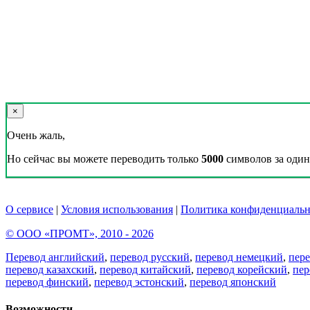
×
Очень жаль,
Но сейчас вы можете переводить только
5000
символов за один 
О сервисе
|
Условия использования
|
Политика конфиденциальн
© ООО «ПРОМТ», 2010 - 2026
Перевод английский
,
перевод русский
,
перевод немецкий
,
пер
перевод казахский
,
перевод китайский
,
перевод корейский
,
пер
перевод финский
,
перевод эстонский
,
перевод японский
Возможности