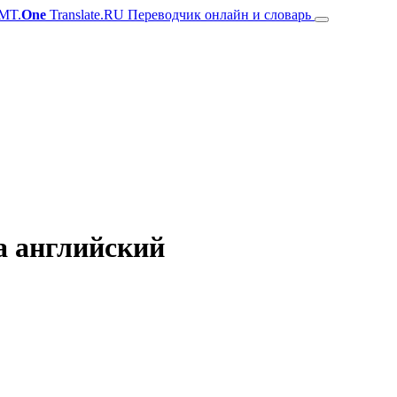
MT.
One
Translate.RU Переводчик онлайн и словарь
на английский