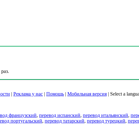
раз.
ости
|
Реклама у нас
|
Помощь
|
Мобильная версия
|
Select a langu
евод французский
,
перевод испанский
,
перевод итальянский
,
пер
евод португальский
,
перевод татарский
,
перевод турецкий
,
пере