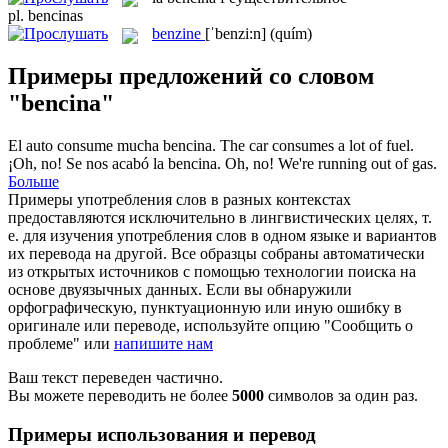
pl.
bencinas
benzine
[ˈbenzi:n]
(quím)
Примеры предложений со словом
"bencina"
El auto consume mucha
bencina
.
The car consumes a lot of fuel.
¡Oh, no! Se nos acabó la
bencina
.
Oh, no! We're running out of gas.
Больше
Примеры употребления слов в разных контекстах
предоставляются исключительно в лингвистических целях, т.
е. для изучения употребления слов в одном языке и вариантов
их перевода на другой. Все образцы собраны автоматически
из открытых источников с помощью технологии поиска на
основе двуязычных данных. Если вы обнаружили
орфографическую, пунктуационную или иную ошибку в
оригинале или переводе, используйте опцию "Сообщить о
проблеме" или
напишите нам
Ваш текст переведен частично.
Вы можете переводить не более
5000
символов за один раз.
Примеры использования и перевод