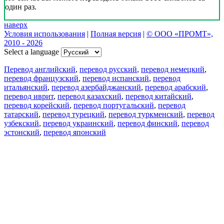
один раз.
наверх
Условия использования
|
Полная версия
|
© ООО «ПРОМТ»,
2010 - 2026
Select a language
Перевод английский
,
перевод русский
,
перевод немецкий
,
перевод французский
,
перевод испанский
,
перевод
итальянский
,
перевод азербайджанский
,
перевод арабский
,
перевод иврит
,
перевод казахский
,
перевод китайский
,
перевод корейский
,
перевод португальский
,
перевод
татарский
,
перевод турецкий
,
перевод туркменский
,
перевод
узбекский
,
перевод украинский
,
перевод финский
,
перевод
эстонский
,
перевод японский
Возможности
Перевод текста
Примеры употребления
Склонение и спряжение
Наш блог
Бесплатные приложения