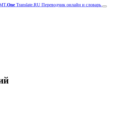
MT.
One
Translate.RU Переводчик онлайн и словарь
ий