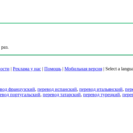
раз.
ости
|
Реклама у нас
|
Помощь
|
Мобильная версия
|
Select a langu
евод французский
,
перевод испанский
,
перевод итальянский
,
пер
евод португальский
,
перевод татарский
,
перевод турецкий
,
пере