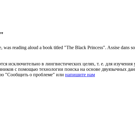
d"
rie, was reading aloud a book
titled
"The Black Princess".
Assise dans so
ся исключительно в лингвистических целях, т. е. для изучения 
очников с помощью технологии поиска на основе двуязычных д
ию "Сообщить о проблеме" или
напишите нам