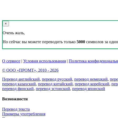
×
Очень жаль,
Но сейчас вы можете переводить только
5000
символов за один 
О сервисе
|
Условия использования
|
Политика конфиденциальн
© ООО «ПРОМТ», 2010 - 2026
Перевод английский
,
перевод русский
,
перевод немецкий
,
пер
перевод казахский
,
перевод китайский
,
перевод корейский
,
пер
перевод финский
,
перевод эстонский
,
перевод японский
Возможности
Перевод текста
Примеры употребления