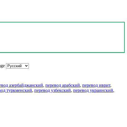
age
евод азербайджанский
,
перевод арабский
,
перевод иврит
,
вод туркменский
,
перевод узбекский
,
перевод украинский
,