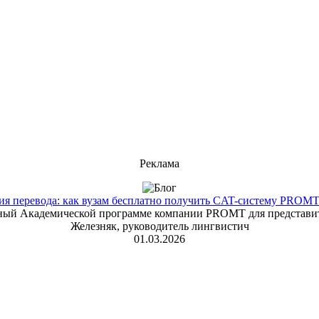
Реклама
 перевода: как вузам бесплатно получить CAT-систему PROMT T
енный Академической программе компании PROMT для представит
Железняк, руководитель лингвистич
01.03.2026