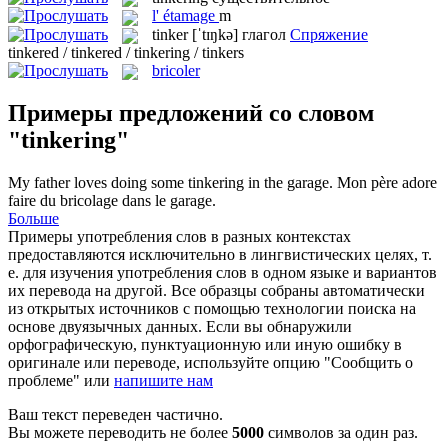
l'
étamage
m
tinker
[ˈtɪŋkə]
глагол
Спряжение
tinkered / tinkered / tinkering / tinkers
bricoler
Примеры предложений со словом
"tinkering"
My father loves doing some
tinkering
in the garage.
Mon père adore
faire du bricolage dans le garage.
Больше
Примеры употребления слов в разных контекстах
предоставляются исключительно в лингвистических целях, т.
е. для изучения употребления слов в одном языке и вариантов
их перевода на другой. Все образцы собраны автоматически
из открытых источников с помощью технологии поиска на
основе двуязычных данных. Если вы обнаружили
орфографическую, пунктуационную или иную ошибку в
оригинале или переводе, используйте опцию "Сообщить о
проблеме" или
напишите нам
Ваш текст переведен частично.
Вы можете переводить не более
5000
символов за один раз.