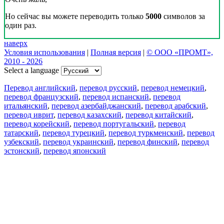
Но сейчас вы можете переводить только
5000
символов за
один раз.
наверх
Условия использования
|
Полная версия
|
© ООО «ПРОМТ»,
2010 - 2026
Select a language
Перевод английский
,
перевод русский
,
перевод немецкий
,
перевод французский
,
перевод испанский
,
перевод
итальянский
,
перевод азербайджанский
,
перевод арабский
,
перевод иврит
,
перевод казахский
,
перевод китайский
,
перевод корейский
,
перевод португальский
,
перевод
татарский
,
перевод турецкий
,
перевод туркменский
,
перевод
узбекский
,
перевод украинский
,
перевод финский
,
перевод
эстонский
,
перевод японский
Возможности
Перевод текста
Примеры употребления
Склонение и спряжение
Наш блог