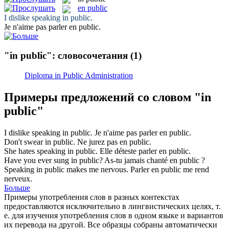
en public
I dislike speaking
in public
.
Je n'aime pas parler
en public
.
"in public": словосочетания
(1)
Diploma in Public Administration
Примеры предложений со словом "in
public"
I dislike speaking
in public
.
Je n'aime pas parler
en public
.
Don't swear
in public
.
Ne jurez pas
en public
.
She hates speaking
in public
.
Elle déteste parler
en public
.
Have you ever sung
in public
?
As-tu jamais chanté
en public
?
Speaking
in public
makes me nervous.
Parler
en public
me rend
nerveux.
Больше
Примеры употребления слов в разных контекстах
предоставляются исключительно в лингвистических целях, т.
е. для изучения употребления слов в одном языке и вариантов
их перевода на другой. Все образцы собраны автоматически