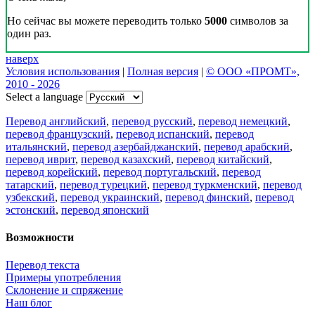
Но сейчас вы можете переводить только
5000
символов за
один раз.
наверх
Условия использования
|
Полная версия
|
© ООО «ПРОМТ»,
2010 - 2026
Select a language
Перевод английский
,
перевод русский
,
перевод немецкий
,
перевод французский
,
перевод испанский
,
перевод
итальянский
,
перевод азербайджанский
,
перевод арабский
,
перевод иврит
,
перевод казахский
,
перевод китайский
,
перевод корейский
,
перевод португальский
,
перевод
татарский
,
перевод турецкий
,
перевод туркменский
,
перевод
узбекский
,
перевод украинский
,
перевод финский
,
перевод
эстонский
,
перевод японский
Возможности
Перевод текста
Примеры употребления
Склонение и спряжение
Наш блог