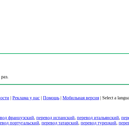
раз.
ости
|
Реклама у нас
|
Помощь
|
Мобильная версия
|
Select a langu
евод французский
,
перевод испанский
,
перевод итальянский
,
пер
евод португальский
,
перевод татарский
,
перевод турецкий
,
пере