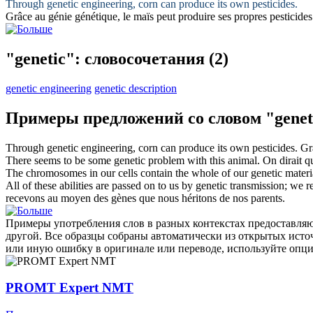
Through
genetic
engineering, corn can produce its own pesticides.
Grâce au génie
génétique
, le maïs peut produire ses propres pesticides
"genetic": словосочетания
(2)
genetic engineering
genetic description
Примеры предложений со словом "genet
Through
genetic
engineering, corn can produce its own pesticides.
Gr
There seems to be some
genetic
problem with this animal.
On dirait 
The chromosomes in our cells contain the whole of our
genetic
materi
All of these abilities are passed on to us by
genetic
transmission; we re
recevons au moyen des gènes que nous héritons de nos parents.
Примеры употребления слов в разных контекстах предоставляют
другой. Все образцы собраны автоматически из открытых ист
или иную ошибку в оригинале или переводе, используйте опц
PROMT Expert NMT