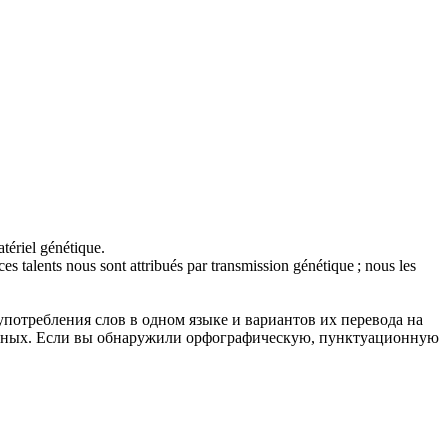
atériel
génétique
.
ces talents nous sont attribués par transmission
génétique
; nous les
употребления слов в одном языке и вариантов их перевода на
анных. Если вы обнаружили орфографическую, пунктуационную