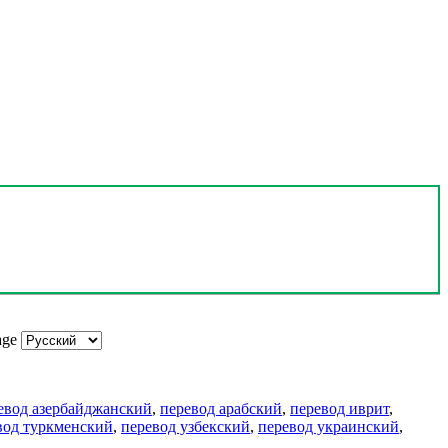
age
евод азербайджанский
,
перевод арабский
,
перевод иврит
,
вод туркменский
,
перевод узбекский
,
перевод украинский
,