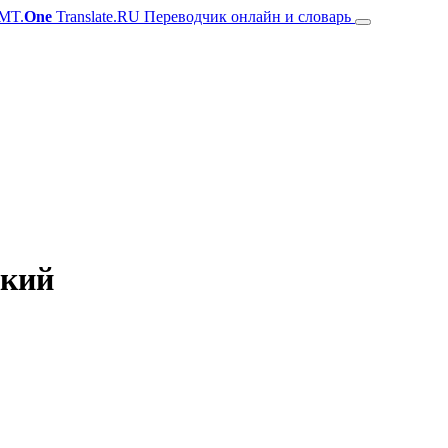
MT.
One
Translate.RU Переводчик онлайн и словарь
ский