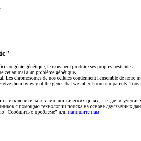
.
ic"
âce au génie
génétique
, le maïs peut produire ses propres pesticides.
que cet animal a un problème
génétique
.
al.
Les chromosomes de nos cellules contiennent l'ensemble de notre m
ceive them by way of the genes that we inherit from our parents.
Tous 
ся исключительно в лингвистических целях, т. е. для изучения 
очников с помощью технологии поиска на основе двуязычных д
ию "Сообщить о проблеме" или
напишите нам