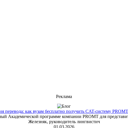
Реклама
 перевода: как вузам бесплатно получить CAT-систему PROMT T
енный Академической программе компании PROMT для представит
Железняк, руководитель лингвистич
01.03.2026