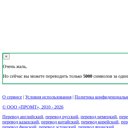
×
Очень жаль,
Но сейчас вы можете переводить только
5000
символов за один 
О сервисе
|
Условия использования
|
Политика конфиденциальн
© ООО «ПРОМТ», 2010 - 2026
Перевод английский
,
перевод русский
,
перевод немецкий
,
пер
перевод казахский
,
перевод китайский
,
перевод корейский
,
пер
перевод финский
,
перевод эстонский
,
перевод японский