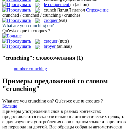
le
craquement
m
(action)
crunch
[krʌntʃ]
глагол
Спряжение
crunched / crunched / crunching / crunches
croquer
(eat)
What are you
crunching
on?
Qu'est-ce que tu
croques
?
craquer
(nuts)
broyer
(animal)
"crunching": словосочетания
(1)
number crunching
Примеры предложений со словом
"crunching"
What are you
crunching
on?
Qu'est-ce que tu
croques
?
Больше
Примеры употребления слов в разных контекстах
предоставляются исключительно в лингвистических целях, т.
е. для изучения употребления слов в одном языке и вариантов
их перевода на другой. Все образцы собраны автоматически