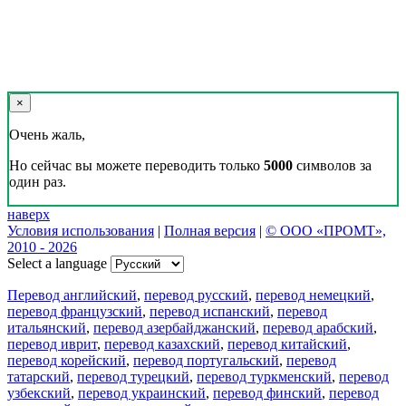
×
Очень жаль,
Но сейчас вы можете переводить только
5000
символов за
один раз.
наверх
Условия использования
|
Полная версия
|
© ООО «ПРОМТ»,
2010 - 2026
Select a language
Перевод английский
,
перевод русский
,
перевод немецкий
,
перевод французский
,
перевод испанский
,
перевод
итальянский
,
перевод азербайджанский
,
перевод арабский
,
перевод иврит
,
перевод казахский
,
перевод китайский
,
перевод корейский
,
перевод португальский
,
перевод
татарский
,
перевод турецкий
,
перевод туркменский
,
перевод
узбекский
,
перевод украинский
,
перевод финский
,
перевод