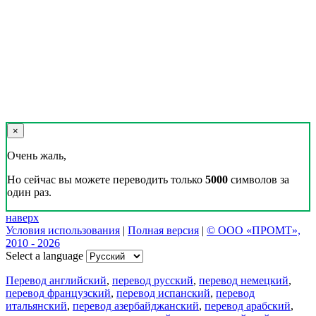
×
Очень жаль,
Но сейчас вы можете переводить только
5000
символов за
один раз.
наверх
Условия использования
|
Полная версия
|
© ООО «ПРОМТ»,
2010 - 2026
Select a language
Перевод английский
,
перевод русский
,
перевод немецкий
,
перевод французский
,
перевод испанский
,
перевод
итальянский
,
перевод азербайджанский
,
перевод арабский
,