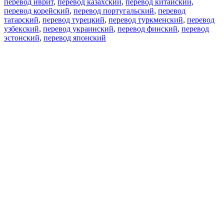
перевод иврит
,
перевод казахский
,
перевод китайский
,
перевод корейский
,
перевод португальский
,
перевод
татарский
,
перевод турецкий
,
перевод туркменский
,
перевод
узбекский
,
перевод украинский
,
перевод финский
,
перевод
эстонский
,
перевод японский
Возможности
Перевод текста
Примеры употребления
Склонение и спряжение
Наш блог
Бесплатные приложения
PROMT.One для iOS
PROMT.One для Android
Предложения
Для разработчиков
Копировать текст