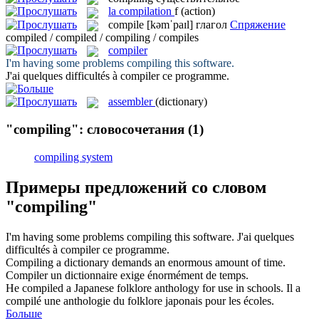
la
compilation
f
(action)
compile
[kəmˈpaɪl]
глагол
Спряжение
compiled / compiled / compiling / compiles
compiler
I'm having some problems
compiling
this software.
J'ai quelques difficultés à
compiler
ce programme.
assembler
(dictionary)
"compiling": словосочетания
(1)
compiling system
Примеры предложений со словом
"compiling"
I'm having some problems
compiling
this software.
J'ai quelques
difficultés à
compiler
ce programme.
Compiling
a dictionary demands an enormous amount of time.
Compiler
un dictionnaire exige énormément de temps.
He
compiled
a Japanese folklore anthology for use in schools.
Il a
compilé
une anthologie du folklore japonais pour les écoles.
Больше