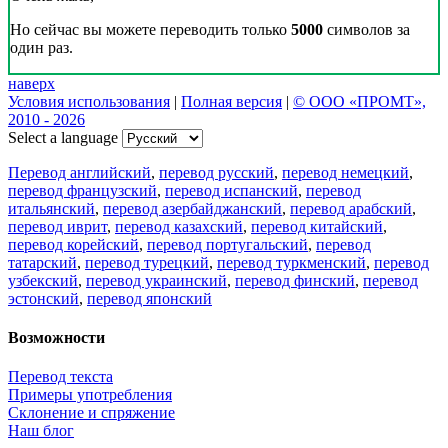
Но сейчас вы можете переводить только
5000
символов за
один раз.
наверх
Условия использования
|
Полная версия
|
© ООО «ПРОМТ»,
2010 - 2026
Select a language
Перевод английский
,
перевод русский
,
перевод немецкий
,
перевод французский
,
перевод испанский
,
перевод
итальянский
,
перевод азербайджанский
,
перевод арабский
,
перевод иврит
,
перевод казахский
,
перевод китайский
,
перевод корейский
,
перевод португальский
,
перевод
татарский
,
перевод турецкий
,
перевод туркменский
,
перевод
узбекский
,
перевод украинский
,
перевод финский
,
перевод
эстонский
,
перевод японский
Возможности
Перевод текста
Примеры употребления
Склонение и спряжение
Наш блог