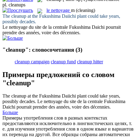
pl.
cleanups
le
nettoyage
m
(cleaning)
The
cleanup
at the Fukushima Daiichi plant could take years,
possibly decades.
Le
nettoyage
du site de la centrale Fukushima Daichi pourrait
prendre des années, voire des décennies.
"cleanup": словосочетания
(3)
cleanup campaign
cleanup fund
cleanup hitter
Примеры предложений со словом
"cleanup"
The
cleanup
at the Fukushima Daiichi plant could take years,
possibly decades.
Le
nettoyage
du site de la centrale Fukushima
Daichi pourrait prendre des années, voire des décennies.
Больше
Примеры употребления слов в разных контекстах
предоставляются исключительно в лингвистических целях, т.
е. для изучения употребления слов в одном языке и вариантов
их перевода на другой. Все образцы собраны автоматически