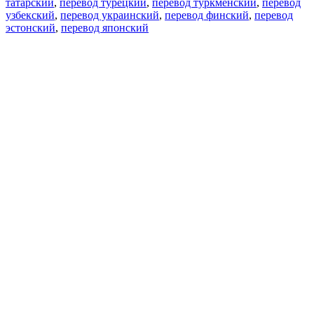
татарский
,
перевод турецкий
,
перевод туркменский
,
перевод
узбекский
,
перевод украинский
,
перевод финский
,
перевод
эстонский
,
перевод японский
Возможности
Перевод текста
Примеры употребления
Склонение и спряжение
Наш блог
Бесплатные приложения
PROMT.One для iOS
PROMT.One для Android
Предложения
Для разработчиков
Копировать текст
Копировать перевод
Сообщить о проблеме