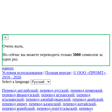
×
Очень жаль,
Но сейчас вы можете переводить только
5000
символов за
один раз.
наверх
Условия использования
|
Полная версия
|
© ООО «ПРОМТ»,
2010 - 2026
Select a language
Перевод английский
,
перевод русский
,
перевод немецкий
,
перевод французский
,
перевод испанский
,
перевод
итальянский
,
перевод азербайджанский
,
перевод арабский
,
перевод иврит
,
перевод казахский
,
перевод китайский
,
перевод корейский
,
перевод португальский
,
перевод