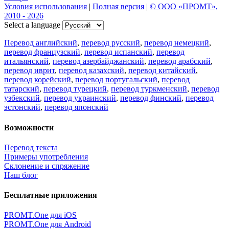
Условия использования
|
Полная версия
|
© ООО «ПРОМТ»,
2010 - 2026
Select a language
Перевод английский
,
перевод русский
,
перевод немецкий
,
перевод французский
,
перевод испанский
,
перевод
итальянский
,
перевод азербайджанский
,
перевод арабский
,
перевод иврит
,
перевод казахский
,
перевод китайский
,
перевод корейский
,
перевод португальский
,
перевод
татарский
,
перевод турецкий
,
перевод туркменский
,
перевод
узбекский
,
перевод украинский
,
перевод финский
,
перевод
эстонский
,
перевод японский
Возможности
Перевод текста
Примеры употребления
Склонение и спряжение
Наш блог
Бесплатные приложения
PROMT.One для iOS
PROMT.One для Android