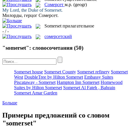
Сомерсет
м.р.
(geogr)
My Lord, the Duke of
Somerset
.
Милорды, герцог
Сомерсет
.
Somerset
прилагательное
- / -
сомерсетский
"somerset": словосочетания
(50)
Somerset house
Somerset County
Somerset refinery
Somerset
West
DoubleTree by Hilton Somerset
Embassy Suites
Piscataway - Somerset
Hampton Inn Somerset
Homewood
Suites by Hilton Somerset
Somerset Al Fateh , Bahrain
Somerset Amar Garden
Больше
Примеры предложений со словом
"somerset"