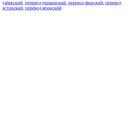
узбекский
,
перевод украинский
,
перевод финский
,
перевод
эстонский
,
перевод японский
Возможности
Перевод текста
Примеры употребления
Склонение и спряжение
Наш блог
Бесплатные приложения
PROMT.One для iOS
PROMT.One для Android
Предложения
Для разработчиков
Копировать текст
Копировать перевод
Сообщить о проблеме