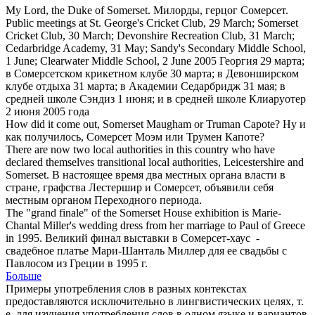
My Lord, the Duke of
Somerset
.
Милорды, герцог
Сомерсет
.
Public meetings at St. George's Cricket Club, 29 March;
Somerset
Cricket Club, 30 March; Devonshire Recreation Club, 31 March;
Cedarbridge Academy, 31 May; Sandy's Secondary Middle School,
1 June; Clearwater Middle School, 2 June 2005
Георгия 29 марта;
в
Сомерсетском
крикетном клубе 30 марта; в Девонширском
клубе отдыха 31 марта; в Академии Седарбридж 31 мая; в
средней школе Сэндиз 1 июня; и в средней школе Клиаруотер
2 июня 2005 года
How did it come out,
Somerset
Maugham or Truman Capote?
Ну и
как получилось,
Сомерсет
Моэм или Трумен Капоте?
There are now two local authorities in this country who have
declared themselves transitional local authorities, Leicestershire and
Somerset
.
В настоящее время два местных органа власти в
стране, графства Лестершир и
Сомерсет
, объявили себя
местным органом Переходного периода.
The "grand finale" of the
Somerset
House exhibition is Marie-
Chantal Miller's wedding dress from her marriage to Paul of Greece
in 1995.
Великий финал выставки в
Сомерсет
-хаус -
свадебное платье Мари-Шанталь Миллер для ее свадьбы с
Павлосом из Греции в 1995 г.
Больше
Примеры употребления слов в разных контекстах
предоставляются исключительно в лингвистических целях, т.
е. для изучения употребления слов в одном языке и вариантов