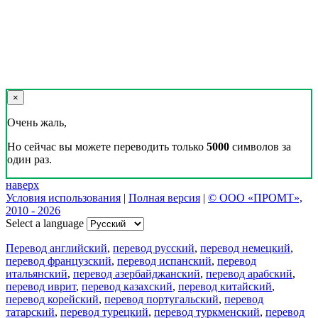
×
Очень жаль,
Но сейчас вы можете переводить только
5000
символов за
один раз.
наверх
Условия использования
|
Полная версия
|
© ООО «ПРОМТ»,
2010 - 2026
Select a language
Перевод английский
,
перевод русский
,
перевод немецкий
,
перевод французский
,
перевод испанский
,
перевод
итальянский
,
перевод азербайджанский
,
перевод арабский
,
перевод иврит
,
перевод казахский
,
перевод китайский
,
перевод корейский
,
перевод португальский
,
перевод
татарский
,
перевод турецкий
,
перевод туркменский
,
перевод