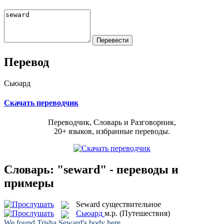
Перевод
Сьюард
Скачать переводчик
Переводчик, Словарь и Разговорник,
20+ языков, избранные переводы.
Словарь: "seward" - переводы и
примеры
Seward
существительное
Сьюард
м.р.
(Путешествия)
We found Trisha
Seward's
body here.