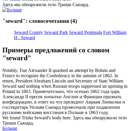
Здесь мы обнаружили тело Триши
Сьюард
.
"seward": словосочетания
(4)
Seward County
Seward Park
Seward Peninsula
Fort William
H . Seward
Примеры предложений со словом
"seward"
Notably, Tsar Alexander II quashed an attempt by Britain and
France to recognize the Confederacy in the autumn of 1862. In
return, President Abraham Lincoln and Secretary of State William
Seward
said nothing when Russian troops suppressed an uprising in
Poland in 1863.
Примечательно, что осенью 1862 года царь
Александр II пресек попытки Англии и Франции признать
конфедерацию, в ответ на что президент Авраам Линкольн и
госсекретарь Уильям
Сьюард
промолчали при подавлении
русскими войсками восстания в Польше в 1863 году.
We found Trisha
Seward's
body here.
Здесь мы обнаружили тело
Триши
Сьюард
.
Больше