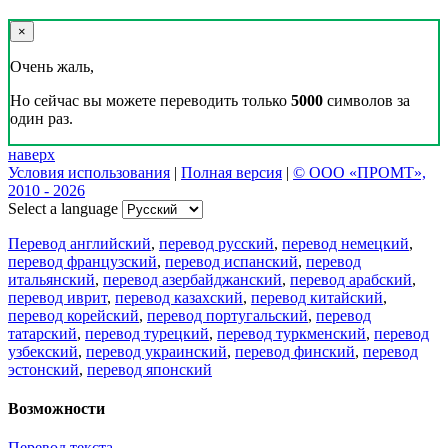
×
Очень жаль,
Но сейчас вы можете переводить только
5000
символов за
один раз.
наверх
Условия использования
|
Полная версия
|
© ООО «ПРОМТ»,
2010 - 2026
Select a language
Перевод английский
,
перевод русский
,
перевод немецкий
,
перевод французский
,
перевод испанский
,
перевод
итальянский
,
перевод азербайджанский
,
перевод арабский
,
перевод иврит
,
перевод казахский
,
перевод китайский
,
перевод корейский
,
перевод португальский
,
перевод
татарский
,
перевод турецкий
,
перевод туркменский
,
перевод
узбекский
,
перевод украинский
,
перевод финский
,
перевод
эстонский
,
перевод японский
Возможности
Перевод текста