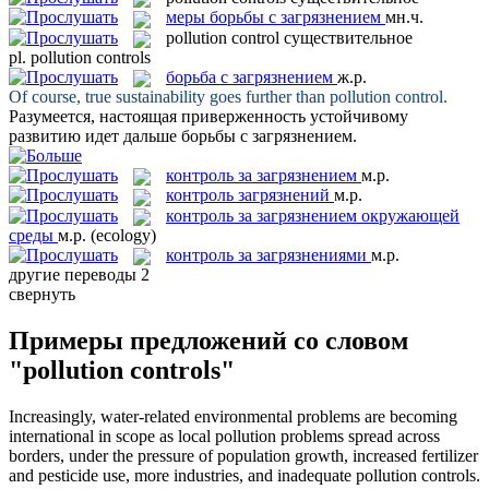
меры борьбы с загрязнением
мн.ч.
pollution control
существительное
pl.
pollution controls
борьба с загрязнением
ж.р.
Of course, true sustainability goes further than
pollution control
.
Разумеется, настоящая приверженность устойчивому
развитию идет дальше
борьбы с загрязнением
.
контроль за загрязнением
м.р.
контроль загрязнений
м.р.
контроль за загрязнением окружающей
среды
м.р.
(ecology)
контроль за загрязнениями
м.р.
другие переводы
2
свернуть
Примеры предложений со словом
"pollution controls"
Increasingly, water-related environmental problems are becoming
international in scope as local pollution problems spread across
borders, under the pressure of population growth, increased fertilizer
and pesticide use, more industries, and inadequate
pollution controls
.