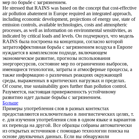
мер по
борьбе с загрязнением
.
He stressed that RAINS was based on the concept that cost-effective
air
pollution
abatement in Europe required an integrated approach,
including economic development, projections of energy use, state of
emission
controls
, available technologies, costs and atmospheric
processes, as well as information on environmental sensitivities, as
indicated by critical loads and levels.
Он подчеркнул, что модель
RAINS была построена на концепции, согласно которой
затратоэффективная
борьба с загрязнением
воздуха в Европе
нуждается в комплексном подходе, включающем
экономическое развитие, прогнозы использования
энергоресурсов, состояние мер по ограничению выбросов,
имеющиеся технологии, затраты и атмосферные процессы, а
также информацию о различных реакциях окружающей
среды, выраженных в критических нагрузках и пределах.
Of course, true sustainability goes further than
pollution control
.
Разумеется, настоящая приверженность устойчивому
развитию идет дальше
борьбы с загрязнением
.
Больше
Примеры употребления слов в разных контекстах
предоставляются исключительно в лингвистических целях, т.
е. для изучения употребления слов в одном языке и вариантов
их перевода на другой. Все образцы собраны автоматически
из открытых источников с помощью технологии поиска на
основе двуязычных данных. Если вы обнаружили