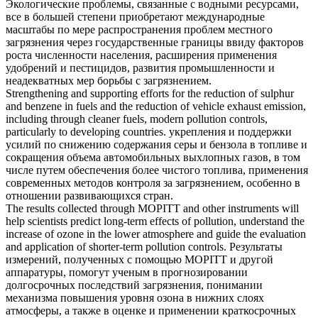
Экологические проблемы, связанные с водными ресурсами,
все в большей степени приобретают международные
масштабы по мере распространения проблем местного
загрязнения через государственные границы ввиду факторов
роста численности населения, расширения применения
удобрений и пестицидов, развития промышленности и
неадекватных мер
борьбы с загрязнением
.
Strengthening and supporting efforts for the reduction of sulphur
and benzene in fuels and the reduction of vehicle exhaust emission,
including through cleaner fuels, modern
pollution controls
,
particularly to developing countries.
укрепления и поддержки
усилий по снижению содержания серы и бензола в топливе и
сокращения объема автомобильных выхлопных газов, в том
числе путем обеспечения более чистого топлива, применения
современных методов
контроля за загрязнением
, особенно в
отношении развивающихся стран.
The results collected through MOPITT and other instruments will
help scientists predict long-term effects of pollution, understand the
increase of ozone in the lower atmosphere and guide the evaluation
and application of shorter-term
pollution controls
.
Результаты
измерений, полученных с помощью MOPITT и другой
аппаратуры, помогут ученым в прогнозировании
долгосрочных последствий загрязнения, понимании
механизма повышения уровня озона в нижних слоях
атмосферы, а также в оценке и применении краткосрочных