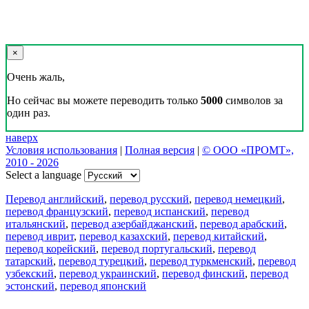
×
Очень жаль,
Но сейчас вы можете переводить только
5000
символов за
один раз.
наверх
Условия использования
|
Полная версия
|
© ООО «ПРОМТ»,
2010 - 2026
Select a language
Перевод английский
,
перевод русский
,
перевод немецкий
,
перевод французский
,
перевод испанский
,
перевод
итальянский
,
перевод азербайджанский
,
перевод арабский
,
перевод иврит
,
перевод казахский
,
перевод китайский
,
перевод корейский
,
перевод португальский
,
перевод
татарский
,
перевод турецкий
,
перевод туркменский
,
перевод
узбекский
,
перевод украинский
,
перевод финский
,
перевод
эстонский
,
перевод японский