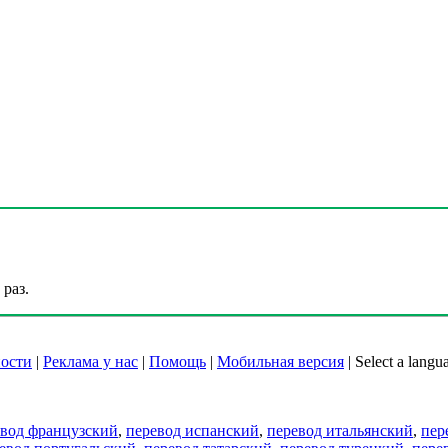
раз.
ости
|
Реклама у нас
|
Помощь
|
Мобильная версия
|
Select a langu
евод французский
,
перевод испанский
,
перевод итальянский
,
пер