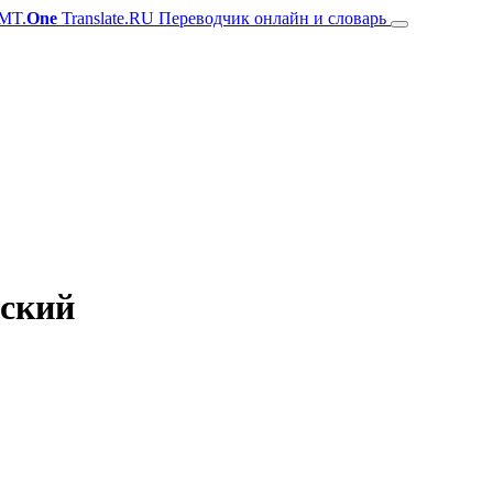
MT.
One
Translate.RU Переводчик онлайн и словарь
сский