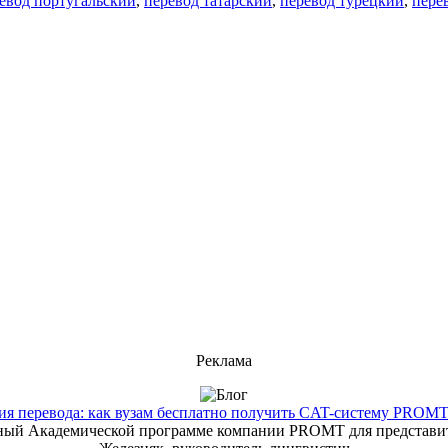
евод португальский
,
перевод татарский
,
перевод турецкий
,
пере
Реклама
 перевода: как вузам бесплатно получить CAT-систему PROMT T
енный Академической программе компании PROMT для представит