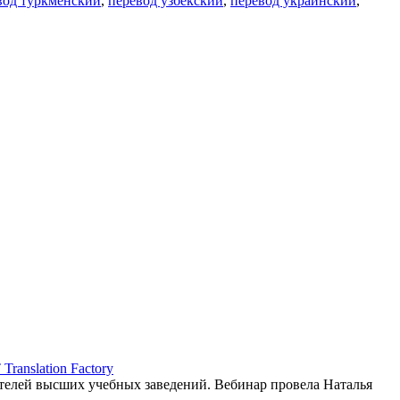
вод туркменский
,
перевод узбекский
,
перевод украинский
,
ranslation Factory
елей высших учебных заведений. Вебинар провела Наталья