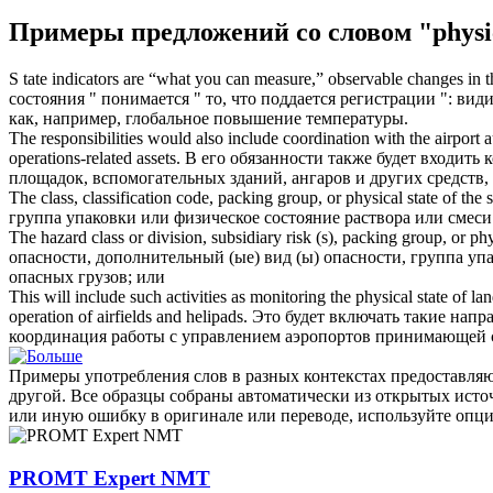
Примеры предложений со словом "physic
S tate indicators are “what you can measure,” observable changes in 
состояния " понимается " то, что поддается регистрации ": ви
как, например, глобальное повышение температуры.
The responsibilities would also include coordination with the airport
operations-related assets.
В его обязанности также будет входить
площадок, вспомогательных зданий, ангаров и других средств
The class, classification code, packing group, or
physical state
of the 
группа упаковки или
физическое состояние
раствора или смеси
The hazard class or division, subsidiary risk (s), packing group, or
phy
опасности, дополнительный (ые) вид (ы) опасности, группа у
опасных грузов; или
This will include such activities as monitoring the
physical state
of lan
operation of airfields and helipads.
Это будет включать такие напра
координация работы с управлением аэропортов принимающей 
Примеры употребления слов в разных контекстах предоставляют
другой. Все образцы собраны автоматически из открытых ист
или иную ошибку в оригинале или переводе, используйте опц
PROMT Expert NMT