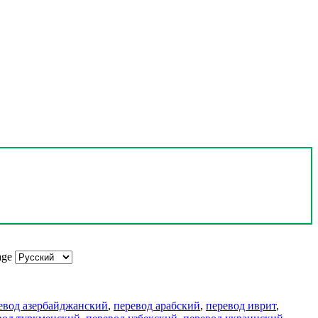
age
евод азербайджанский
,
перевод арабский
,
перевод иврит
,