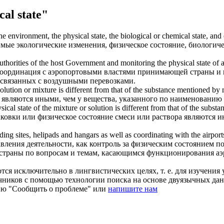
al state"
the environment, the
physical state
, the biological or chemical state, an
димые экологические изменения,
физическое состояние
, биологич
 authorities of the host Government and monitoring the
physical state
of a
 координация с аэропортовыми властями принимающей страны и 
, связанных с воздушными перевозками.
solution or mixture is different from that of the substance mentioned by
 являются иными, чем у вещества, указанного по наименованию в
sical state
of the mixture or solution is different from that of the subs
паковки или
физическое состояние
смеси или раствора являются и
ding sites, helipads and hangars as well as coordinating with the airport
вления деятельности, как контроль за
физическим состоянием
по
страны по вопросам и темам, касающимся функционирования аэ
ся исключительно в лингвистических целях, т. е. для изучения 
очников с помощью технологии поиска на основе двуязычных д
ию "Сообщить о проблеме" или
напишите нам