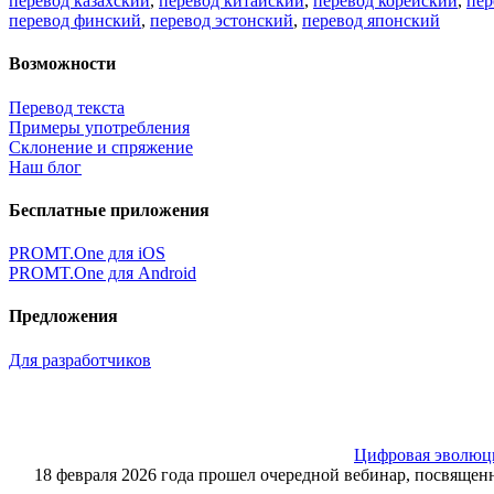
перевод казахский
,
перевод китайский
,
перевод корейский
,
пер
перевод финский
,
перевод эстонский
,
перевод японский
Возможности
Перевод текста
Примеры употребления
Склонение и спряжение
Наш блог
Бесплатные приложения
PROMT.One для iOS
PROMT.One для Android
Предложения
Для разработчиков
Цифровая эволюция
18 февраля 2026 года прошел очередной вебинар, посвящ