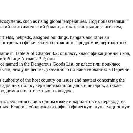
d ecosystems, such as rising global temperatures.
Под показателями "
еский или химический баланс, а также состояние экосистем,
irfields, helipads, assigned buildings, hangars and other air
контроль за
физическим состоянием
аэродромов, вертолетных
 name in Table A of Chapter 3.2; or
класс, классификационный код,
 таблице А главы 3.2; или
tance named in the Dangerous Goods List; or
класс или подкласс
ными, чем у вещества, указанного по наименованию в Перечне
s authority of the host country on issues and matters concerning the
садочных полос, вертолетных площадок и ангаров, а также
родромов и вертолетных площадок.
употребления слов в одном языке и вариантов их перевода на
анных. Если вы обнаружили орфографическую, пунктуационную