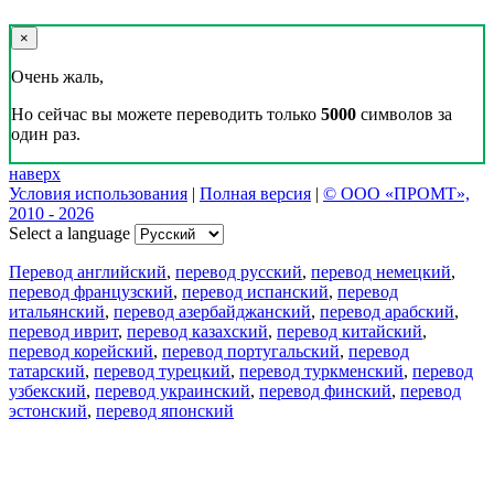
×
Очень жаль,
Но сейчас вы можете переводить только
5000
символов за
один раз.
наверх
Условия использования
|
Полная версия
|
© ООО «ПРОМТ»,
2010 - 2026
Select a language
Перевод английский
,
перевод русский
,
перевод немецкий
,
перевод французский
,
перевод испанский
,
перевод
итальянский
,
перевод азербайджанский
,
перевод арабский
,
перевод иврит
,
перевод казахский
,
перевод китайский
,
перевод корейский
,
перевод португальский
,
перевод
татарский
,
перевод турецкий
,
перевод туркменский
,
перевод
узбекский
,
перевод украинский
,
перевод финский
,
перевод
эстонский
,
перевод японский
Возможности