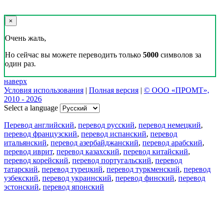
×
Очень жаль,
Но сейчас вы можете переводить только
5000
символов за
один раз.
наверх
Условия использования
|
Полная версия
|
© ООО «ПРОМТ»,
2010 - 2026
Select a language
Перевод английский
,
перевод русский
,
перевод немецкий
,
перевод французский
,
перевод испанский
,
перевод
итальянский
,
перевод азербайджанский
,
перевод арабский
,
перевод иврит
,
перевод казахский
,
перевод китайский
,
перевод корейский
,
перевод португальский
,
перевод
татарский
,
перевод турецкий
,
перевод туркменский
,
перевод
узбекский
,
перевод украинский
,
перевод финский
,
перевод
эстонский
,
перевод японский
Возможности