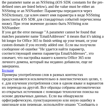
the
parameter name
as an NSString (iOS SDK constants for the pre-
defined ones are listed below), and the value must be either an
NSString or an NSNumber:
Параметры передаются через
NSDictionary, где ключ имеет имя параметра в виде NSString
(константы iOS SDK для стандартных событий перечислены
ниже). При этом значение должно быть NSString или
NSNumber:
If you get the error message "A parameter cannot be found that
matches
parameter name
'EmailAddresses" it means that it’s taking a
bit longer for Office 365 to finish setting up your tenant, or your
custom domain if you recently added one.
Если вы получили
сообщение об ошибке "Не удается найти параметр,
соответствующий имени параметра EmailAddresses", это
означает, что настройка вашего клиента Office 365 или
личного домена, который вы недавно добавили, еще не
завершена.
Больше
Примеры употребления слов в разных контекстах
предоставляются исключительно в лингвистических целях, т.
е. для изучения употребления слов в одном языке и вариантов
их перевода на другой. Все образцы собраны автоматически
из открытых источников с помощью технологии поиска на
основе двуязычных данных. Если вы обнаружили
орфографическую, пунктуационную или иную ошибку в
оригинале или переводе, используйте опцию "Сообщить о