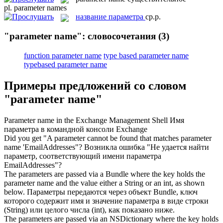
pl.
parameter names
название параметра
ср.р.
"parameter name": словосочетания
(3)
function parameter name
type based parameter name
typebased parameter name
Примеры предложений со словом
"parameter name"
Parameter name
in the Exchange Management Shell
Имя
параметра в командной консоли Exchange
Did you get "A parameter cannot be found that matches
parameter
name
'EmailAddresses"?
Возникла ошибка "Не удается найти
параметр, соответствующий имени параметра
EmailAddresses"?
The parameters are passed via a Bundle where the key holds the
parameter name
and the value either a String or an int, as shown
below.
Параметры передаются через объект Bundle, ключ
которого содержит имя и значение параметра в виде строки
(String) или целого числа (int), как показано ниже.
The parameters are passed via an NSDictionary where the key holds