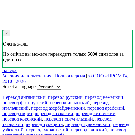
×
Очень жаль,
Но сейчас вы можете переводить только
5000
символов за
один раз.
наверх
Условия использования
|
Полная версия
|
© ООО «ПРОМТ»,
2010 - 2026
Select a language
Перевод английский
,
перевод русский
,
перевод немецкий
,
перевод французский
,
перевод испанский
,
перевод
итальянский
,
перевод азербайджанский
,
перевод арабский
,
перевод иврит
,
перевод казахский
,
перевод китайский
,
перевод корейский
,
перевод португальский
,
перевод
татарский
,
перевод турецкий
,
перевод туркменский
,
перевод
узбекский
,
перевод украинский
,
перевод финский
,
перевод