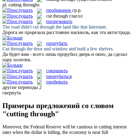
pl.
cutting throughs
пробивание
ср.р.
cut through
глагол
прорезывать
The road didn't
cut through
the land like that Interstate.
Дорога не
прорезала
расстояние насквозь, как эта автострада.
прорубать
Cut through
the door and window and built a few shelves.
Да будет вам - всего лишь
прорубил
дверь и окно, да сделал
пару полочек.
сокращать
прорубаться
пробивать
другие переводы
2
свернуть
Примеры предложений со словом
"cutting through"
Moreover, the Federal Reserve will be cautious in
cutting
interest
rates when the dollar is falling, the economy is near full