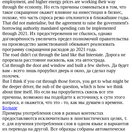
employment, and higher energy prices are working their way
through
the economy.
Но есть причины сомневаться в том, что
такое
сокращение
окажет влияние на инвестиции в бизнес,
похоже, что часть спроса резко отклонится в ближайшие годы.
That did not materialise, but the agreement to raise the government's
borrowing authority mandated spending
cuts
be implemented
through
2021.
Их предостережения не сбылись, однако
договорённость увеличить предел полномочий правительства
на производство заимствований обязывает реализовать
программу
сокращения
расходов до 2021 года.
The road didn't
cut through
the land like that Interstate.
Дорога не
прорезала
расстояние насквозь, как эта автострада.
Cut through
the door and window and built a few shelves.
Да будет
вам - всего лишь
прорубил
дверь и окно, да сделал пару
полочек.
But I think if you
cut through
those forces, you get to what might be
the deeper driver, the nub of the question, which is how we think
about time itself.
Но если вы
прорубитесь
сквозь все эти
причины, возможно вы подойдете к источнику, к сути этого
вопроса, и окажется, что это - то, как мы думаем о времени.
Больше
Примеры употребления слов в разных контекстах
предоставляются исключительно в лингвистических целях, т.
е. для изучения употребления слов в одном языке и вариантов
их перевода на другой. Все образцы собраны автоматически