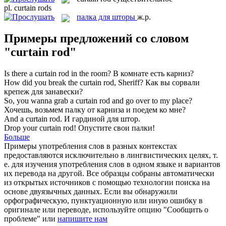
pl.
curtain rods
палка для шторы
ж.р.
Примеры предложений со словом
"curtain rod"
Is there a
curtain rod
in the room?
В комнате есть карниз?
How did you break the
curtain rod
, Sheriff?
Как вы сорвали
крепеж для занавески?
So, you wanna grab a
curtain rod
and go over to my place?
Хочешь, возьмем палку от карниза и поедем ко мне?
And a
curtain rod
.
И
гардиной
для штор.
Drop your
curtain rod
!
Опустите свои палки!
Больше
Примеры употребления слов в разных контекстах
предоставляются исключительно в лингвистических целях, т.
е. для изучения употребления слов в одном языке и вариантов
их перевода на другой. Все образцы собраны автоматически
из открытых источников с помощью технологии поиска на
основе двуязычных данных. Если вы обнаружили
орфографическую, пунктуационную или иную ошибку в
оригинале или переводе, используйте опцию "Сообщить о
проблеме" или
напишите нам