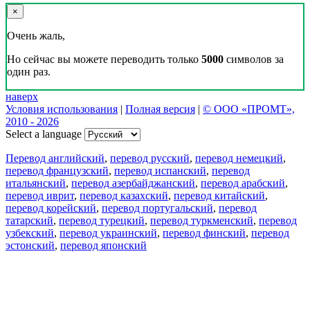
×
Очень жаль,
Но сейчас вы можете переводить только
5000
символов за
один раз.
наверх
Условия использования
|
Полная версия
|
© ООО «ПРОМТ»,
2010 - 2026
Select a language
Перевод английский
,
перевод русский
,
перевод немецкий
,
перевод французский
,
перевод испанский
,
перевод
итальянский
,
перевод азербайджанский
,
перевод арабский
,
перевод иврит
,
перевод казахский
,
перевод китайский
,
перевод корейский
,
перевод португальский
,
перевод
татарский
,
перевод турецкий
,
перевод туркменский
,
перевод
узбекский
,
перевод украинский
,
перевод финский
,
перевод
эстонский
,
перевод японский
Возможности
Перевод текста